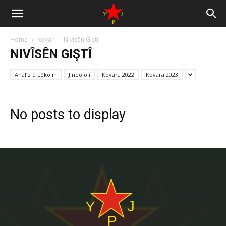
Home
Kovar
Nivîsên Giştî
NIVÎSÊN GIŞTÎ
Analîz û Lêkolîn
Jineolojî
Kovara 2022
Kovara 2023
No posts to display