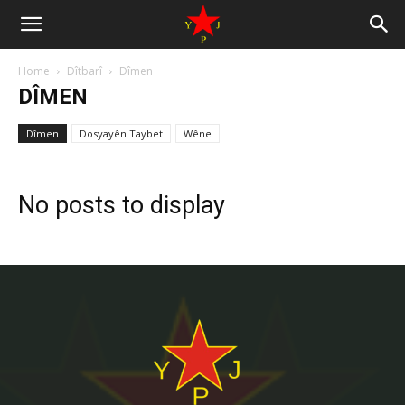
Home
Dîtbarî
Dîmen
DÎMEN
Dîmen
Dosyayên Taybet
Wêne
No posts to display