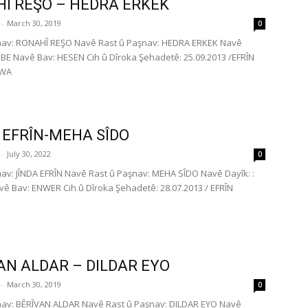
Î REŞO – HEDRA ERKEK
-
March 30, 2019
0
nav: RONAHÎ REŞO Navê Rast û Paşnav: HEDRA ERKEK Navê
İBE Navê Bav: HESEN Cih û Dîroka Şehadetê: 25.09.2013 /EFRÎN
Ê DÊWA
 EFRÎN-MEHA SÎDO
-
July 30, 2022
0
av: JÎNDA EFRÎN Navê Rast û Paşnav: MEHA SÎDO Navê Dayîk: :
ê Bav: ENWER Cih û Dîroka Şehadetê: 28.07.2013 / EFRÎN
AN ALDAR – DILDAR EYO
-
March 30, 2019
0
nav: BÊRÎVAN ALDAR Navê Rast û Paşnav: DILDAR EYO Navê