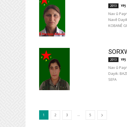
YPJ
2013
Nav û Paş
Navê Dayik
KOBAN
SORXW
YPJ
2013
Nav û Paş
Dayik: BAZ
SEFA
...
1
2
3
5