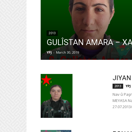
2013
GULÎSTAN AMARA – XA
YPJ
-
March 30, 2019
JIYAN
YPJ
2013
Nav û Paşn
MEYASA Nav
27.07.2013