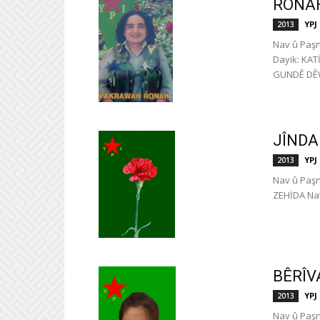
RONAH
YPJ
2013
Nav û Paş
Dayik: KAT
GUND
JÎNDA
YPJ
2013
Nav û Paşn
ZEHİDA Nav
BÊRÎV
YPJ
2013
Nav û Paş