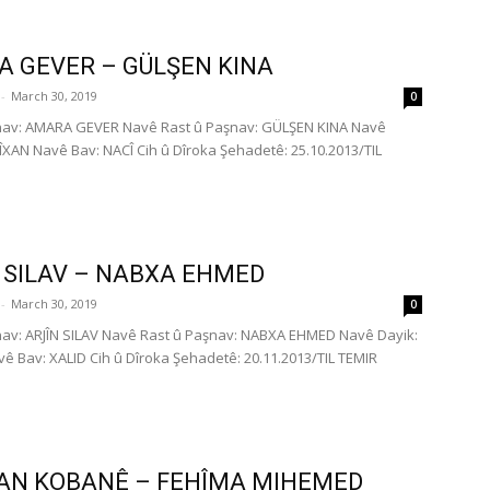
 GEVER – GÜLŞEN KINA
-
March 30, 2019
0
nav: AMARA GEVER Navê Rast û Paşnav: GÜLŞEN KINA Navê
ÎXAN Navê Bav: NACÎ Cih û Dîroka Şehadetê: 25.10.2013/TIL
ER
 SILAV – NABXA EHMED
-
March 30, 2019
0
av: ARJÎN SILAV Navê Rast û Paşnav: NABXA EHMED Navê Dayik:
vê Bav: XALID Cih û Dîroka Şehadetê: 20.11.2013/TIL TEMIR
AN KOBANÊ – FEHÎMA MIHEMED