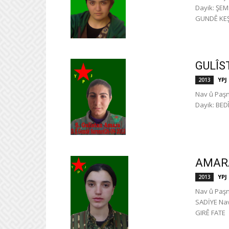
Dayik: ŞEM
GUNDÊ K
GULÎS
YPJ
2013
Nav û Paş
Dayik: BED
AMARA
YPJ
2013
Nav û Paş
SADİYE Nav
GIRÊ FAT