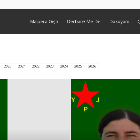
Malpera Giştî
Derbarê Me De
Daxuyanî
Ç
2020
2021
2022
2023
2024
2025
2026