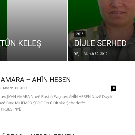
2013
TÛN KELEŞ
DİJLE SERHED –
YPJ
-
March 30, 2019
 AMARA – AHÎN HESEN
-
March 30, 2019
0
av: JIYAN AMARA Navê Rast û Paşnav: AHÎN HESEN Navê Dayik:
ê Bav: MIHEMED ŞERÎF Cih û Dîroka Şehadetê:
/TIRBESIPIYÊ