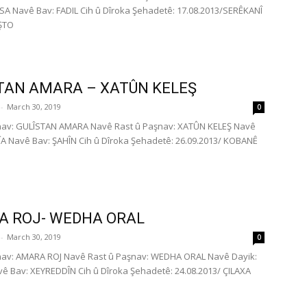
SA Navê Bav: FADIL Cih û Dîroka Şehadetê: 17.08.2013/SERÊKANÎ
EŞTO
TAN AMARA – XATÛN KELEŞ
-
March 30, 2019
0
nav: GULÎSTAN AMARA Navê Rast û Paşnav: XATÛN KELEŞ Navê
ÎA Navê Bav: ŞAHÎN Cih û Dîroka Şehadetê: 26.09.2013/ KOBANÊ
 ROJ- WEDHA ORAL
-
March 30, 2019
0
nav: AMARA ROJ Navê Rast û Paşnav: WEDHA ORAL Navê Dayik:
ê Bav: XEYREDDÎN Cih û Dîroka Şehadetê: 24.08.2013/ ÇILAXA
E