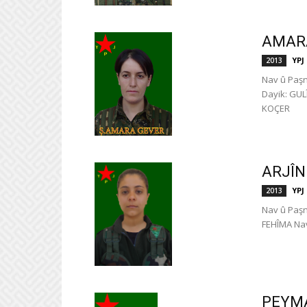
AMARA
YPJ
2013
Nav û Paş
Dayik: GUL
KOÇ
ARJÎN
YPJ
2013
Nav û Paşn
FEHÎMA Na
PEYM