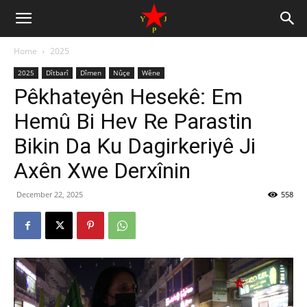
Home
2025
2025
Dîtbarî
Dîmen
Nûçe
Wêne
Pêkhateyên Hesekê: Em
Hemû Bi Hev Re Parastin
Bikin Da Ku Dagirkeriyê Ji
Axên Xwe Derxînin
December 22, 2025
558