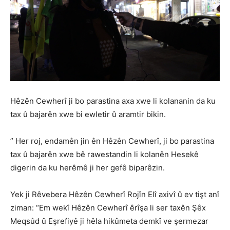
Hêzên Cewherî ji bo parastina axa xwe li kolananin da ku
tax û bajarên xwe bi ewletir û aramtir bikin.
” Her roj, endamên jin ên Hêzên Cewherî, ji bo parastina
tax û bajarên xwe bê rawestandin li kolanên Hesekê
digerin da ku herêmê ji her gefê biparêzin.
Yek ji Rêvebera Hêzên Cewherî Rojîn Elî axivî û ev tişt anî
ziman: “Em wekî Hêzên Cewherî êrîşa li ser taxên Şêx
Meqsûd û Eşrefiyê ji hêla hikûmeta demkî ve şermezar