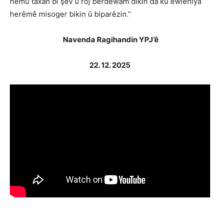
hemû taxan bi şev û roj berdewam dikin da ku ewlehiya
herêmê misoger bikin û biparêzin.”
Navenda Ragihandin
YPJ’ê
22. 12. 2025