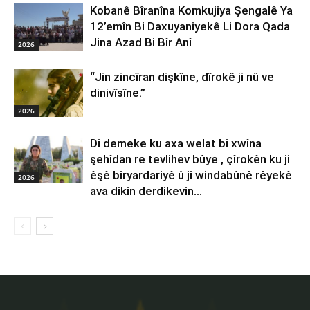
Kobanê Bîranîna Komkujiya Şengalê Ya
12’emîn Bi Daxuyaniyekê Li Dora Qada
Jina Azad Bi Bîr Anî
2026
“Jin zincîran dişkîne, dîrokê ji nû ve
dinivîsîne.”
2026
Di demeke ku axa welat bi xwîna
şehîdan re tevlihev bûye , çîrokên ku ji
êşê biryardariyê û ji windabûnê rêyekê
2026
ava dikin derdikevin...