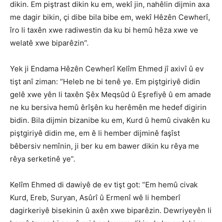
dikin. Em piştrast dikin ku em, wekî jin, nahêlin dijmin axa
me dagir bikin, çi dibe bila bibe em, wekî Hêzên Cewherî,
îro li taxên xwe radiwestin da ku bi hemû hêza xwe ve
welatê xwe biparêzin”.
Yek ji Endama Hêzên Cewherî Kelîm Ehmed jî axivî û ev
tişt anî ziman: “Heleb ne bi tenê ye. Em piştgiriyê didin
gelê xwe yên li taxên Şêx Meqsûd û Eşrefiyê û em amade
ne ku bersiva hemû êrîşên ku herêmên me hedef digirin
bidin. Bila dijmin bizanibe ku em, Kurd û hemû civakên ku
piştgiriyê didin me, em ê li hember dijminê faşîst
bêbersiv nemînin, ji ber ku em bawer dikin ku rêya me
rêya serketinê ye”.
Kelîm Ehmed di dawiyê de ev tişt got: “Em hemû civak
Kurd, Ereb, Suryan, Asûrî û Ermenî wê li hemberî
dagirkeriyê bisekinin û axên xwe biparêzin. Dewriyeyên li