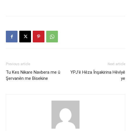
Previous article
Next article
Tu Kes Nikare Navbera me û
YPJ’ê Hêza Înşakirina Hêvîyê
Şervanên me Bisekine
ye