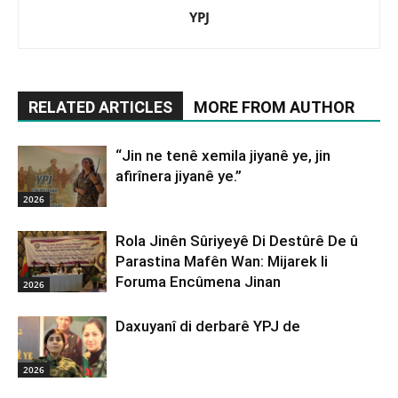
YPJ
RELATED ARTICLES
MORE FROM AUTHOR
“Jin ne tenê xemila jiyanê ye, jin
afirînera jiyanê ye.”
2026
Rola Jinên Sûriyeyê Di Destûrê De û
Parastina Mafên Wan: Mijarek li
Foruma Encûmena Jinan
2026
Daxuyanî di derbarê YPJ de
2026