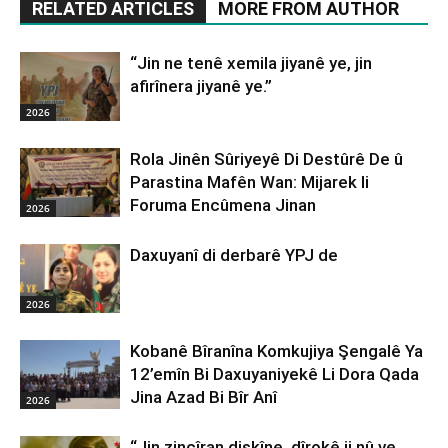
RELATED ARTICLES
MORE FROM AUTHOR
“Jin ne tenê xemila jiyanê ye, jin
afirînera jiyanê ye.”
2026
Rola Jinên Sûriyeyê Di Destûrê De û
Parastina Mafên Wan: Mijarek li
Foruma Encûmena Jinan
2026
Daxuyanî di derbarê YPJ de
2026
Kobanê Bîranîna Komkujiya Şengalê Ya
12’emîn Bi Daxuyaniyekê Li Dora Qada
Jina Azad Bi Bîr Anî
2026
“Jin zincîran dişkîne, dîrokê ji nû ve