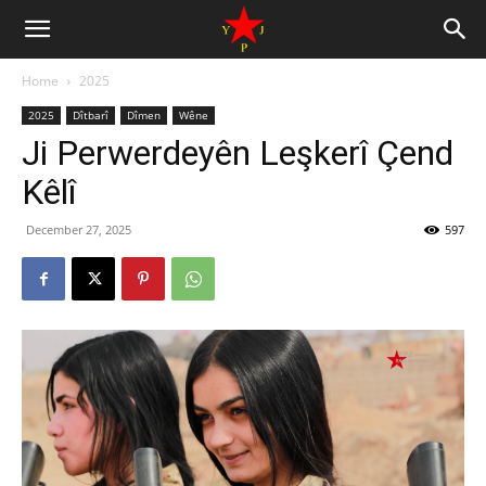
Home
2025
2025
Dîtbarî
Dîmen
Wêne
Ji Perwerdeyên Leşkerî Çend
Kêlî
December 27, 2025
597