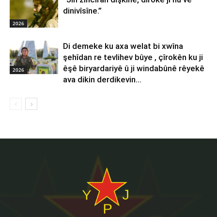
dinivîsîne.”
2026
Di demeke ku axa welat bi xwîna
şehîdan re tevlihev bûye , çîrokên ku ji
êşê biryardariyê û ji windabûnê rêyekê
2026
ava dikin derdikevin...