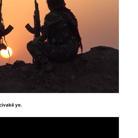
 civakê ye
.