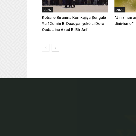
2026
2026
Kobanê Bîranîna Komkujiya Şengalê
“Jin zincîran
Ya 12’emîn Bi Daxuyaniyekê Li Dora
dinivîsîne.”
Qada Jina Azad Bi Bîr Anî