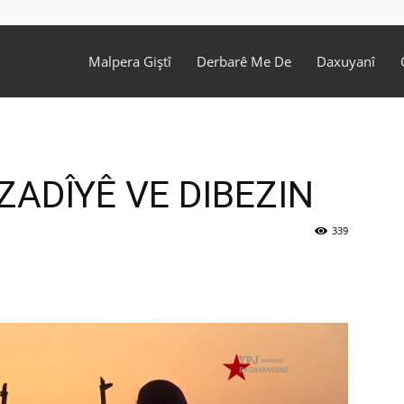
Malpera Giştî
Derbarê Me De
Daxuyanî
ZADÎYÊ VE DIBEZIN
339