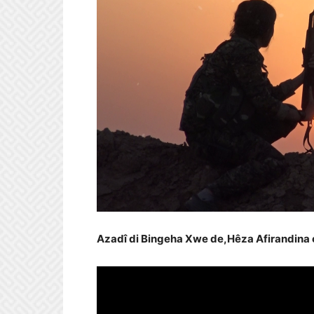
Azadî d
i
B
ingeha
X
we de,
H
êza
A
firandina