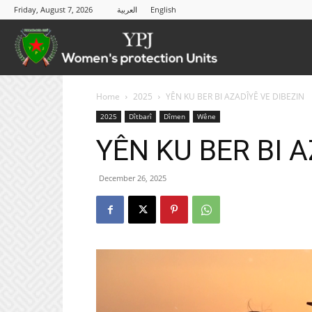
Friday, August 7, 2026
العربية
English
YPJ
Home
2025
YÊN KU BER BI AZADÎYÊ VE DIBEZIN
2025
Dîtbarî
Dîmen
Wêne
YÊN KU BER BI A
December 26, 2025