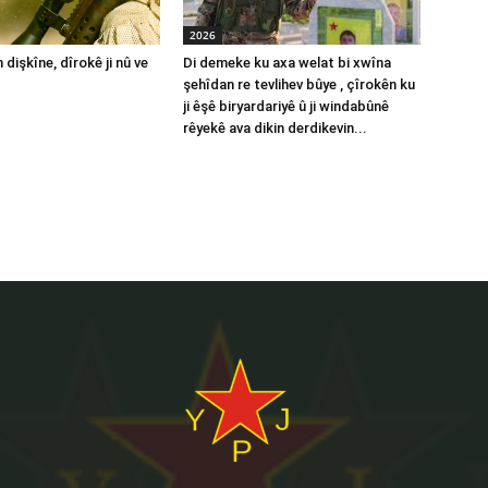
2026
 dişkîne, dîrokê ji nû ve
Di demeke ku axa welat bi xwîna
şehîdan re tevlihev bûye , çîrokên ku
ji êşê biryardariyê û ji windabûnê
rêyekê ava dikin derdikevin...