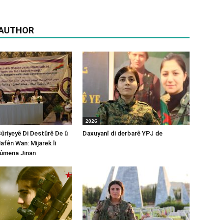
 AUTHOR
2026
Sûriyeyê Di Destûrê De û
Daxuyanî di derbarê YPJ de
afên Wan: Mijarek li
ûmena Jinan