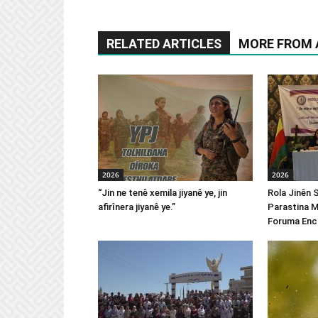
RELATED ARTICLES
MORE FROM
2026
2026
“Jin ne tenê xemila jiyanê ye, jin
Rola Jinên 
afirînera jiyanê ye.”
Parastina M
Foruma Enc