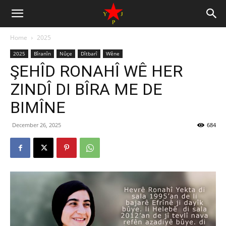
Home
2025
2025
Bîranîn
Nûçe
Dîtbarî
Wêne
ŞEHÎD RONAHÎ WÊ HER
ZINDÎ DI BÎRA ME DE
BIMÎNE
December 26, 2025
684