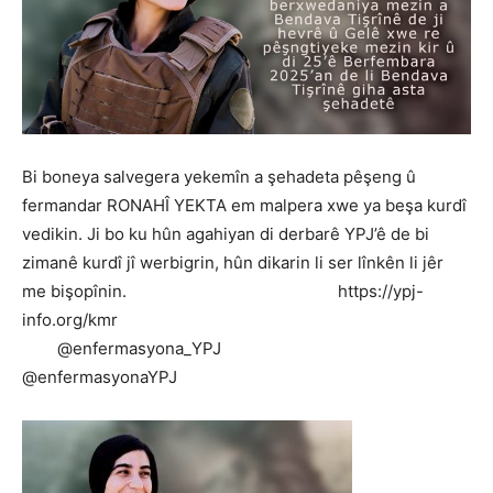
Bi boneya salvegera yekemîn a şehadeta pêşeng û
fermandar RONAHÎ YEKTA em malpera xwe ya beşa kurdî
vedikin. Ji bo ku hûn agahiyan di derbarê YPJ’ê de bi
zimanê kurdî jî werbigrin, hûn dikarin li ser lînkên li jêr
me bişopînin. https://ypj-
info.org/kmr
@enfermasyona_YPJ
@enfermasyonaYPJ