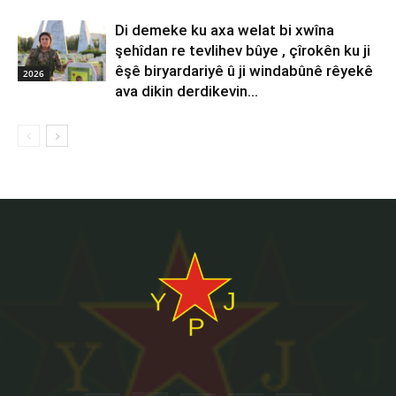
Di demeke ku axa welat bi xwîna
şehîdan re tevlihev bûye , çîrokên ku ji
êşê biryardariyê û ji windabûnê rêyekê
2026
ava dikin derdikevin...