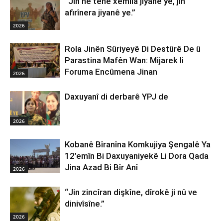
“Jin ne tenê xemila jiyanê ye, jin
afirînera jiyanê ye.”
2026
Rola Jinên Sûriyeyê Di Destûrê De û
Parastina Mafên Wan: Mijarek li
Foruma Encûmena Jinan
2026
Daxuyanî di derbarê YPJ de
2026
Kobanê Bîranîna Komkujiya Şengalê Ya
12’emîn Bi Daxuyaniyekê Li Dora Qada
Jina Azad Bi Bîr Anî
2026
“Jin zincîran dişkîne, dîrokê ji nû ve
dinivîsîne.”
2026