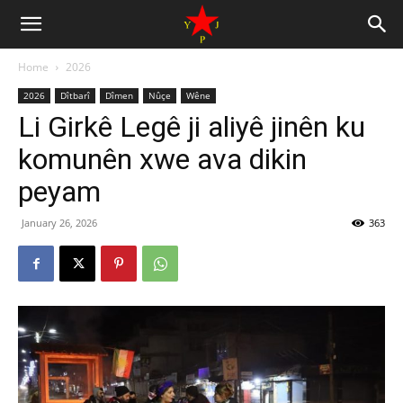
Home
2026
2026
Dîtbarî
Dîmen
Nûçe
Wêne
Li Girkê Legê ji aliyê jinên ku
komunên xwe ava dikin
peyam
January 26, 2026
363