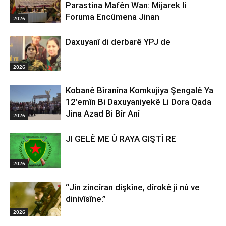
Parastina Mafên Wan: Mijarek li
Foruma Encûmena Jinan
2026
Daxuyanî di derbarê YPJ de
2026
Kobanê Bîranîna Komkujiya Şengalê Ya
12’emîn Bi Daxuyaniyekê Li Dora Qada
Jina Azad Bi Bîr Anî
2026
JI GELÊ ME Û RAYA GIŞTÎ RE
2026
“Jin zincîran dişkîne, dîrokê ji nû ve
dinivîsîne.”
2026