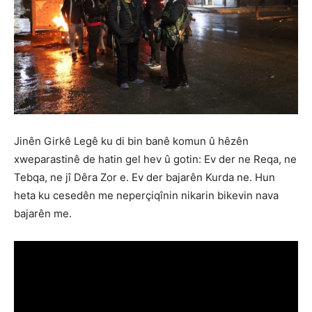
Jinên Girkê Legê ku di bin banê komun û hêzên
xweparastinê de hatin gel hev û gotin: Ev der ne Reqa, ne
Tebqa, ne jî Dêra Zor e. Ev der bajarên Kurda ne. Hun
heta ku cesedên me neperçiqînin nikarin bikevin nava
bajarên me.