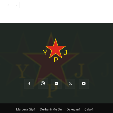
Malpera Giştî
Derbarê Me De
Daxuyanî
Çalakî