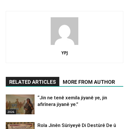
YPJ
RELATED ARTICLES
MORE FROM AUTHOR
“Jin ne tenê xemila jiyanê ye, jin
afirînera jiyanê ye.”
2026
Rola Jinên Sûriyeyê Di Destûrê De û