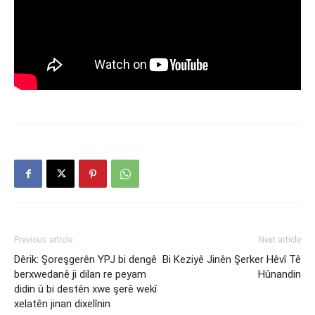
Previous article
Next article
Dêrik: Şoreşgerên YPJ bi dengê
Bi Keziyê Jinên Şerker Hêvî Tê
berxwedanê ji dilan re peyam
Hûnandin
didin û bi destên xwe şerê wekî
xelatên jinan dixelînin