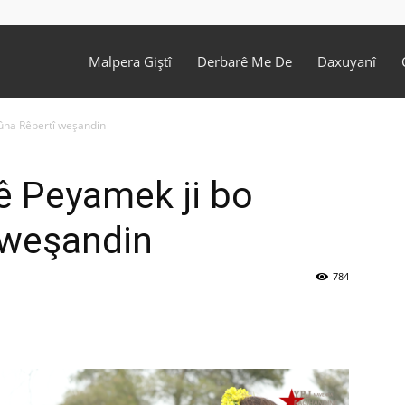
Malpera Giştî
Derbarê Me De
Daxuyanî
ûna Rêbertî weşandin
ê Peyamek ji bo
 weşandin
784