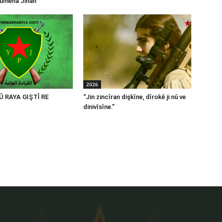
ûmena Jinan
2026
 Û RAYA GIŞTÎ RE
“Jin zincîran dişkîne, dîrokê ji nû ve
dinivîsîne.”