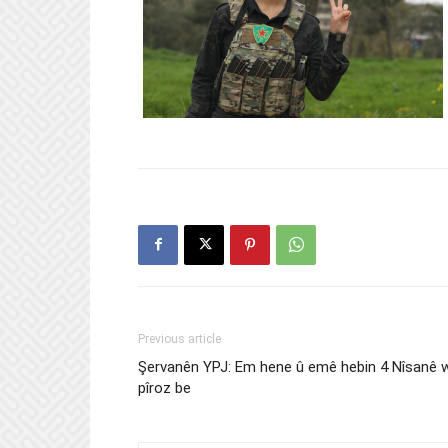
Previous article
Şervanên YPJ: Em hene û emê hebin 4 Nîsanê 
pîroz be