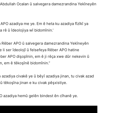
 Abdullah Ocalan û salvegera damezrandina Yekîneyên
r APO azadiya me ye. Em ê heta ku azadiya fîzîkî ya
 rê û îdeolojiya wî bidomînin.’
ûna Rêber APO û salvegera damezrandina Yekîneyên
ne li ser îdeolojî û felsefeya Rêber APO hatine
er APO dişopînin, em ê ji rêça xwe dûr nekevin û
n, em ê têkoşînê bidomînin.”
an azadiya civakê ye û bêyî azadiya jinan, tu civak azad
û têkoşîna jinan e ku civak pêşxistiye.
O azadiya hemû gelên bindest ên cîhanê ye.