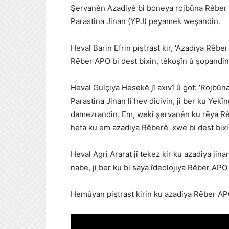
Şervanên Azadiyê bi boneya rojbûna Rêber
Parastina Jinan (YPJ) peyamek weşandin.
Heval Barin Efrin piştrast kir, ‘Azadiya Rêbe
Rêber APO bi dest bixin, têkoşîn û şopandina
Heval Gulçiya Hesekê jî axıvî û got: ‘Rojb
Parastina Jinan li hev dicivin, ji ber ku Yekî
damezrandin. Em, wekî şervanên ku rêya Rêb
heta ku em azadiya Rêberê xwe bi dest bixi
Heval Agrî Ararat jî tekez kir ku azadiya jin
nabe, ji ber ku bi saya îdeolojiya Rêber APO 
Hemûyan piştrast kirin ku azadiya Rêber AP