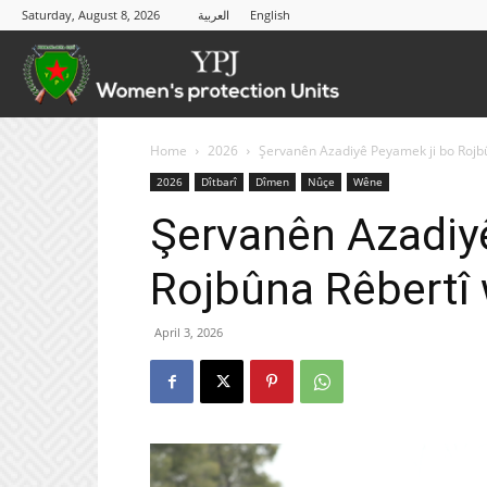
Saturday, August 8, 2026
العربية
English
YPJ
Home
2026
Şervanên Azadiyê Peyamek ji bo Rojb
2026
Dîtbarî
Dîmen
Nûçe
Wêne
Şervanên Azadiy
Rojbûna Rêbertî
April 3, 2026