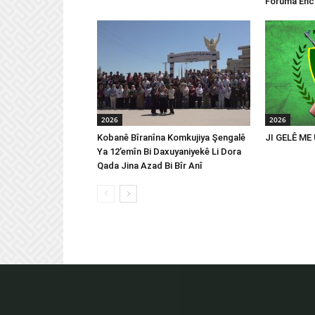
Foruma Enc
2026
2026
Kobanê Bîranîna Komkujiya Şengalê
JI GELÊ ME
Ya 12’emîn Bi Daxuyaniyekê Li Dora
Qada Jina Azad Bi Bîr Anî