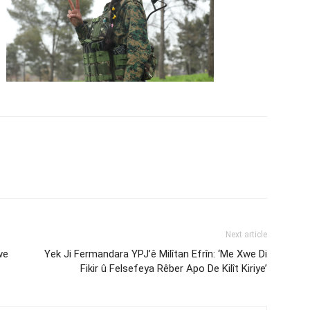
Next article
we
Yek Ji Fermandara YPJ’ê Milîtan Efrîn: ‘Me Xwe Di
Fikir û Felsefeya Rêber Apo De Kilît Kiriye’