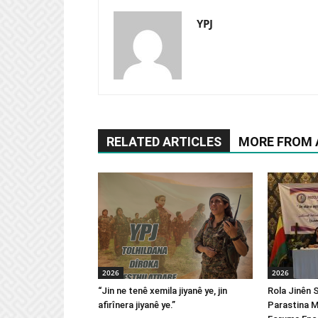
YPJ
RELATED ARTICLES
MORE FROM
2026
2026
“Jin ne tenê xemila jiyanê ye, jin
Rola Jinên 
afirînera jiyanê ye.”
Parastina M