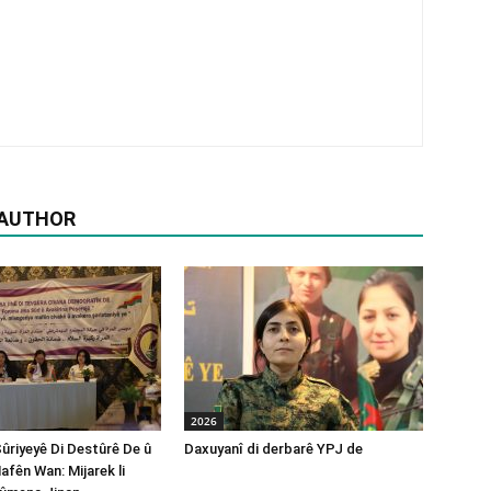
 AUTHOR
2026
Sûriyeyê Di Destûrê De û
Daxuyanî di derbarê YPJ de
afên Wan: Mijarek li