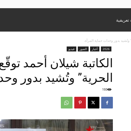
تعريفية
” وتُشيد بدور وحدات حماية المرأة.
2026
أخبار
الصور
فيديو
الكاتبة شيلان أحمد توقّع 
الحرية” وتُشيد بدور وحد
193