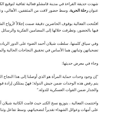
شهدت حديقة القراءة في مدينة قامشلو فعالية ثقافية لتوقيع الك
عنوان
رحلة الحرية
، وسط حضور لافت من المثقفين، الأهالي، وعو
افتُتحت الفعالية بوقوف الحاضرين دقيقة صمت إجلالاً لأرواح الشه
فيها بالحضور، وتطرقت خلالها إلى المضامين الفكرية والرسائل الت
تضحياتهن وثباتهن هما الأساس في تحقيق النجاحات الحالية والم
وجاء في معرض حديثها:
“إن وجود وحدات حماية المرأة هو الذي أوصلنا إلى هذا النجاح ا
يتم رفض هذه الوحدات ضمن جيش الدولة؛ فهنّ يمتلكن إرادة قوي
والجدار ضمن القوات العسكرية للدولة.”
واختتمت الفعالية ، بتوزيع نسخ الكتبـ حيث قامت الكاتبة شيلان أ
على أمهات وعوائل الشهداء تقديراً لتضحياتهم، وسط تفاعل وثناء