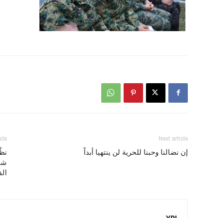
cle
Next article
إن نضالنا وحبنا للحرية لن ينتهيا أبداً
نظّ
شيخ
الف
YPJ