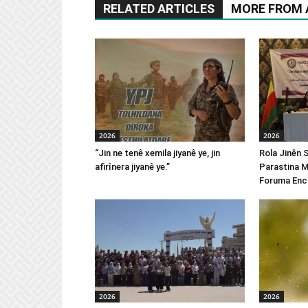
RELATED ARTICLES
MORE FROM
2026
2026
“Jin ne tenê xemila jiyanê ye, jin
Rola Jinên 
afirînera jiyanê ye.”
Parastina M
Foruma Enc
2026
2026