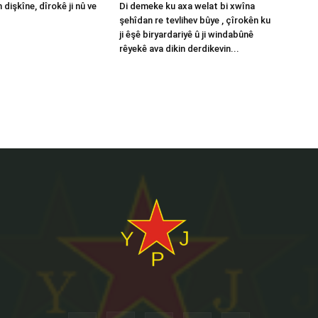
 dişkîne, dîrokê ji nû ve
Di demeke ku axa welat bi xwîna
şehîdan re tevlihev bûye , çîrokên ku
ji êşê biryardariyê û ji windabûnê
rêyekê ava dikin derdikevin...