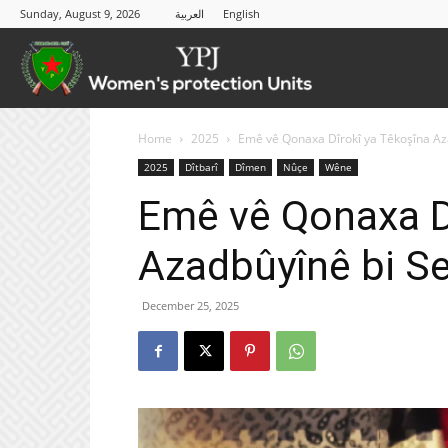
Sunday, August 9, 2026
العربية
English
YPJ
Home
2025
Emê vê Qonaxa Dîrokî ya Têkoşîna Aza
2025
Dîtbarî
Dîmen
Nûçe
Wêne
Emê vê Qonaxa D
Azadbûyînê bi Se
December 25, 2025