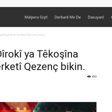
Malpera Giştî
Derbarê Me De
Daxuyanî
dbûyînê bi Serketî Qezenç bikin.
îrokî ya Têkoşîna
rketî Qezenç bikin.
453