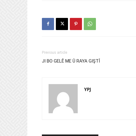
Previous article
JI BO GELÊ ME Û RAYA GIŞTÎ
YPJ