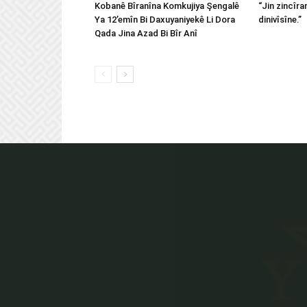
Kobanê Bîranîna Komkujiya Şengalê
“Jin zincîran
Ya 12’emîn Bi Daxuyaniyekê Li Dora
dinivîsîne.”
Qada Jina Azad Bi Bîr Anî