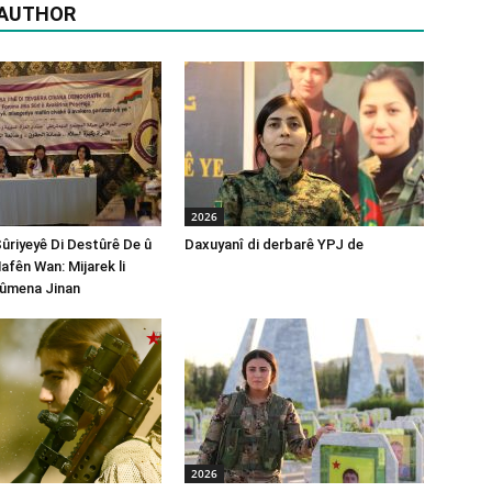
 AUTHOR
2026
Sûriyeyê Di Destûrê De û
Daxuyanî di derbarê YPJ de
afên Wan: Mijarek li
ûmena Jinan
2026