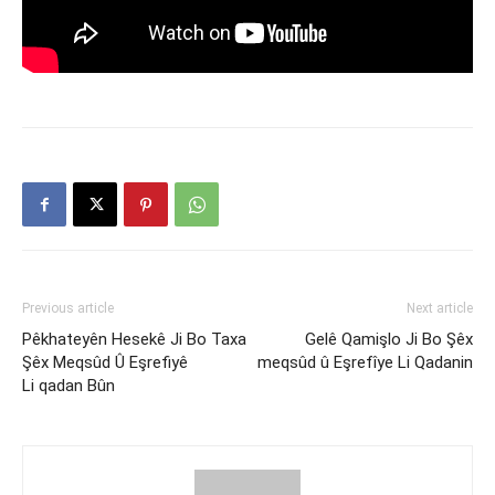
Previous article
Next article
Pêkhateyên Hesekê Ji Bo Taxa
Gelê Qamişlo Ji Bo Şêx
Şêx Meqsûd Û Eşrefiyê
meqsûd û Eşrefîye Li Qadanin
Li qadan Bûn