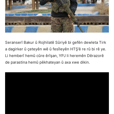
Seranserî Bakur û Rojhilatê Sûriyê bi gefên dewleta Tirk
a dagirker û çeteyên wê û fesîleyên HTŞ’ê re rû bi rê ye.
Li hemberî hemû cûre êrîşan, YPJ li heremên Dêrazorê
de parastina hemû pêkhateyan û axa xwe dikin.