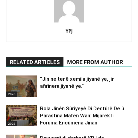
YPJ
RELATED ARTICLES
MORE FROM AUTHOR
“Jin ne tenê xemila jiyanê ye, jin
afirînera jiyanê ye.”
2026
Rola Jinên Sûriyeyê Di Destûrê De û
Parastina Mafên Wan: Mijarek li
Foruma Encûmena Jinan
2026