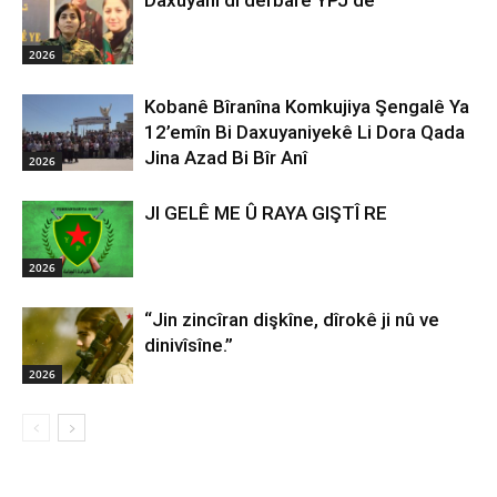
Daxuyanî di derbarê YPJ de
2026
Kobanê Bîranîna Komkujiya Şengalê Ya
12’emîn Bi Daxuyaniyekê Li Dora Qada
Jina Azad Bi Bîr Anî
2026
JI GELÊ ME Û RAYA GIŞTÎ RE
2026
“Jin zincîran dişkîne, dîrokê ji nû ve
dinivîsîne.”
2026