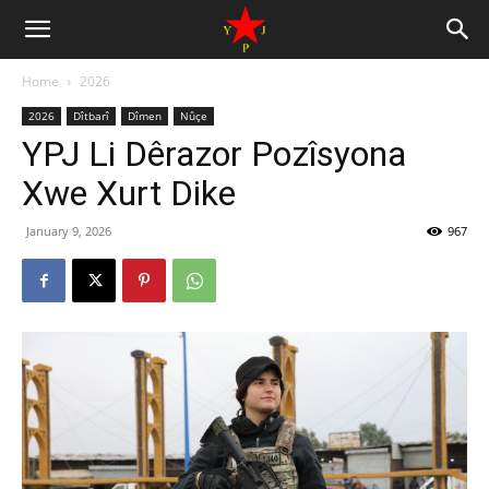
Home
2026
2026
Dîtbarî
Dîmen
Nûçe
YPJ Li Dêrazor Pozîsyona
Xwe Xurt Dike
January 9, 2026
967