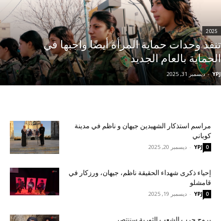
2025
تنفذ وحدات حماية المرأة أيضًا واجبها في
الحماية بالعام الجديد
YPJ
-
ديسمبر 31, 2025
مراسم استذكار الشهيدين جيهان و ناظم في مدينة
كوباني
YPJ
-
ديسمبر 20, 2025
0
إحياء ذكرى شهداء الحقيقة ناظم، جيهان، ورزكار في
قامشلو
YPJ
-
ديسمبر 19, 2025
0
بروح حرب الشعب الثورية سننتصر