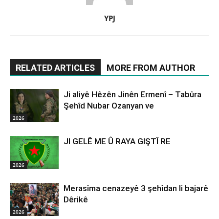
YPJ
RELATED ARTICLES
MORE FROM AUTHOR
Ji aliyê Hêzên Jinên Ermenî – Tabûra
Şehîd Nubar Ozanyan ve
2026
JI GELÊ ME Û RAYA GIŞTÎ RE
2026
Merasîma cenazeyê 3 şehîdan li bajarê
Dêrikê
2026