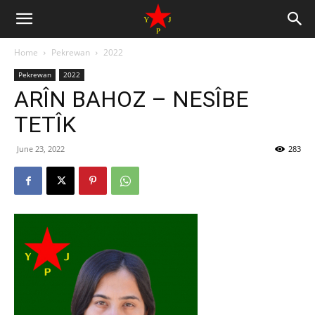
Home
Pekrewan
2022
Pekrewan
2022
ARÎN BAHOZ – NESÎBE
TETÎK
June 23, 2022
283