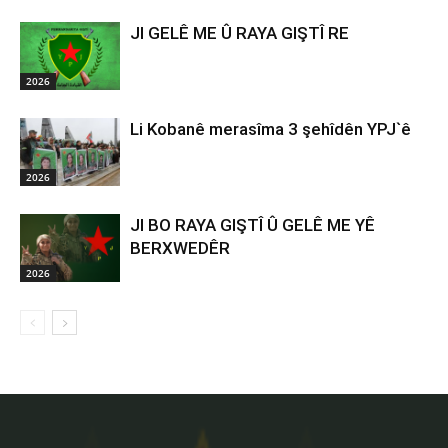
JI GELÊ ME Û RAYA GIŞTÎ RE
2026
Li Kobanê merasîma 3 şehîdên YPJ`ê
2026
JI BO RAYA GIŞTÎ Û GELÊ ME YÊ
BERXWEDÊR
2026