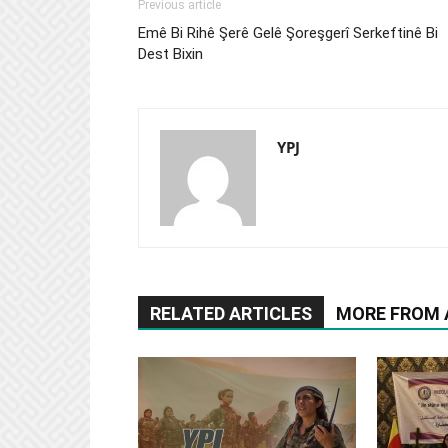
Previous article
Emê Bi Rihê Şerê Gelê Şoreşgerî Serkeftinê Bi
Dest Bixin
YPJ
RELATED ARTICLES
MORE FROM