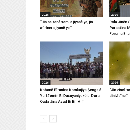
2026
2026
“Jin ne tenê xemila jiyanê ye, jin
Rola Jinên 
afirînera jiyanê ye.”
Parastina M
Foruma Enc
2026
2026
Kobanê Bîranîna Komkujiya Şengalê
“Jin zincîran
Ya 12’emîn Bi Daxuyaniyekê Li Dora
dinivîsîne.”
Qada Jina Azad Bi Bîr Anî