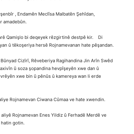
enbîr , Endamên Meclîsa Malbatên Şehîdan,
ar amadebûn.
rê Qamişlo bi deqeyek rêzgirtinê destpê kir. Di
jiyan û têkoşeriya hersê Rojnamevanan hate pêşandan.
d Bûnyad Cizîrî, Rêveberiya Ragihandina Jin Arîn Swêd
axivîn û soza şopandina hevpîşeyên xwe dan û
hevrêyên xwe bin û pênûs û kamereya wan li erde
 aliye Rojnamevan Ciwana Cûmaa ve hate xwendin.
ji aliyê Rojnamevan Enes Yildiz û Ferhadê Merdê ve
hatin gotin.