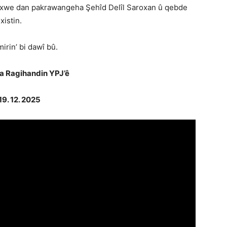
 xwe dan pakrawangeha Şehîd Delîl Saroxan û qebde
istin.
irin’ bi dawî bû.
 Ragihandin
YPJ’ê
19. 12. 2025