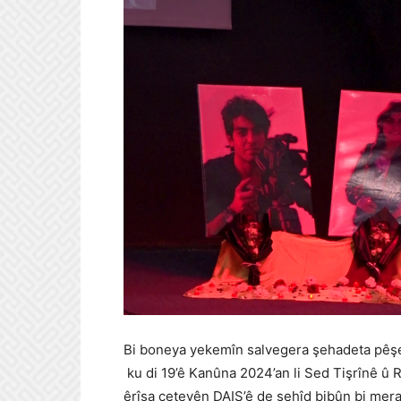
Bi boneya yekemîn salvegera şehadeta pêş
ku di 19’ê Kanûna 2024’an li Sed Tişrînê û R
êrîşa çeteyên DAIŞ’ê de şehîd bibûn bi mera