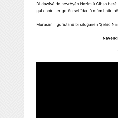
Di dawiyê de hevrêyên Nazim û Cîhan berê
gul danîn ser gorên şehîdan û mûm hatin pêx
Merasim li goristanê bi siloganên ‘Şehîd Nam
Navenda