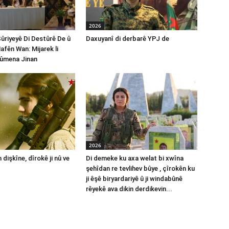
2026
Sûriyeyê Di Destûrê De û
Daxuyanî di derbarê YPJ de
afên Wan: Mijarek li
ûmena Jinan
2026
 dişkîne, dîrokê ji nû ve
Di demeke ku axa welat bi xwîna
şehîdan re tevlihev bûye , çîrokên ku
ji êşê biryardariyê û ji windabûnê
rêyekê ava dikin derdikevin...