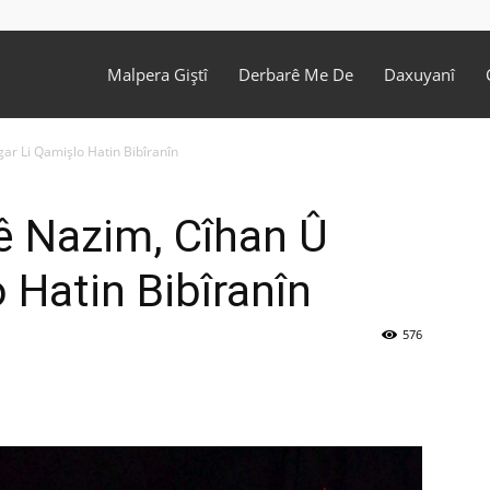
Malpera Giştî
Derbarê Me De
Daxuyanî
ar Li Qamişlo Hatin Bibîranîn
ê Nazim, Cîhan Û
 Hatin Bibîranîn
576