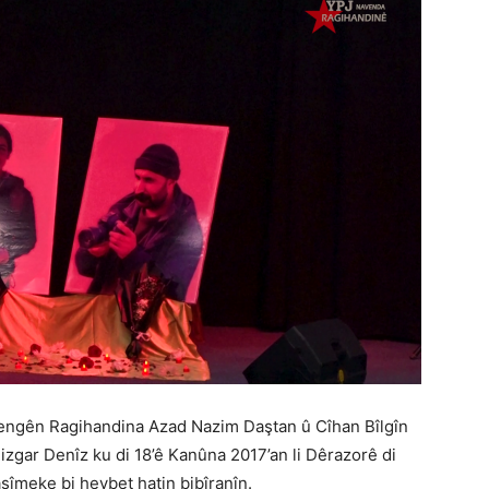
engên Ragihandina Azad Nazim Daştan û Cîhan Bîlgîn
izgar Denîz ku di 18’ê Kanûna 2017’an li Dêrazorê di
sîmeke bi heybet hatin bibîranîn.