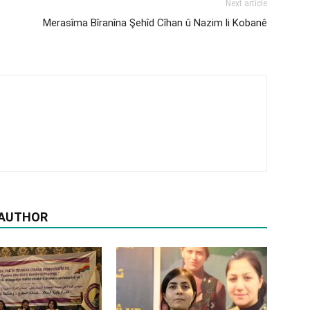
Next article
Merasîma Bîranîna Şehîd Cîhan û Nazim li Kobanê
 AUTHOR