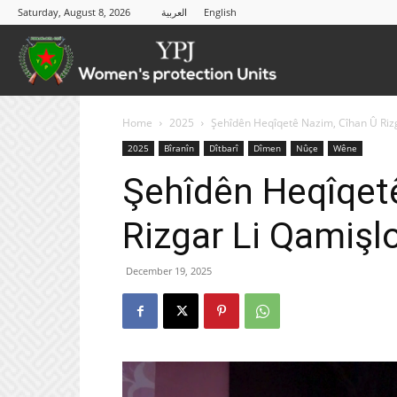
Saturday, August 8, 2026
العربية
English
YPJ
Home
2025
Şehîdên Heqîqetê Nazim, Cîhan Û Rizg
2025
Bîranîn
Dîtbarî
Dîmen
Nûçe
Wêne
Şehîdên Heqîqet
Rizgar Li Qamişlo
December 19, 2025