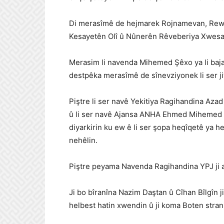
Di merasîmê de hejmarek Rojnamevan, Rewş
Kesayetên Olî û Nûnerên Rêveberiya Xwes
Merasim li navenda Mihemed Şêxo ya li baja
destpêka merasîmê de sînevziyonek li ser 
Piştre li ser navê Yekitiya Ragihandina Aza
û li ser navê Ajansa ANHA Ehmed Mihemed 
diyarkirin ku ew ê li ser şopa heqîqetê ya 
nehêlin.
Piştre peyama Navenda Ragihandina YPJ ji
Ji bo bîranîna Nazim Daştan û Cîhan Bîlgîn 
helbest hatin xwendin û ji koma Boten stran 