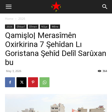
Home
2026
2026
Dîtbarî
Dîmen
Nûçe
Wêne
Qamişlo| Merasîmên
Oxirkirina 7 Şehîdan Lı
Goristana Şehîd Delîl Sarûxan
bu
May 3, 2026
364