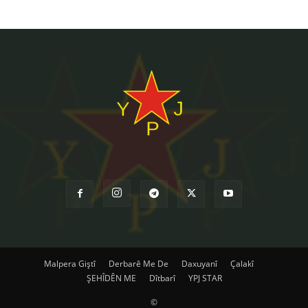
Malpera Giştî
Derbarê Me De
Daxuyanî
Çalakî
ŞEHÎDÊN ME
Dîtbarî
YPJ STAR
©