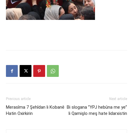
Previous article
Next article
Merasîma 7 Şehîdan li Kobanê
Bi slogana ”YPJ hebûna me ye”
Hatin Oxirkirin
li Qamişlo meş hate lidarxistin