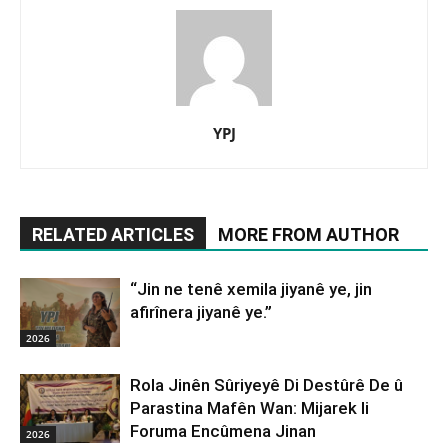
YPJ
RELATED ARTICLES
MORE FROM AUTHOR
“Jin ne tenê xemila jiyanê ye, jin
afirînera jiyanê ye.”
2026
Rola Jinên Sûriyeyê Di Destûrê De û
Parastina Mafên Wan: Mijarek li
Foruma Encûmena Jinan
2026