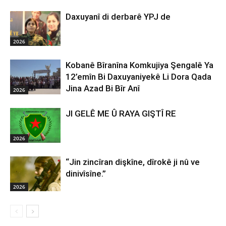
Daxuyanî di derbarê YPJ de
2026
Kobanê Bîranîna Komkujiya Şengalê Ya
12’emîn Bi Daxuyaniyekê Li Dora Qada
Jina Azad Bi Bîr Anî
2026
JI GELÊ ME Û RAYA GIŞTÎ RE
2026
“Jin zincîran dişkîne, dîrokê ji nû ve
dinivîsîne.”
2026