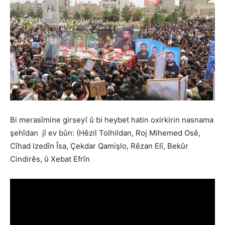
Bi merasîmine girseyî û bi heybet hatin oxirkirin nasnama
şehîdan jî ev bûn: (Hêzil Tolhildan, Roj Mihemed Osê,
Cîhad Izedîn Îsa, Çekdar Qamişlo, Rêzan Elî, Bekûr
Cindirês, û Xebat Efrîn