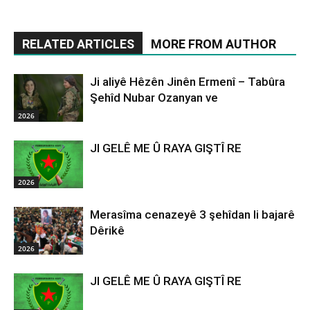
RELATED ARTICLES
MORE FROM AUTHOR
Ji aliyê Hêzên Jinên Ermenî – Tabûra
Şehîd Nubar Ozanyan ve
2026
JI GELÊ ME Û RAYA GIŞTÎ RE
2026
Merasîma cenazeyê 3 şehîdan li bajarê
Dêrikê
2026
JI GELÊ ME Û RAYA GIŞTÎ RE