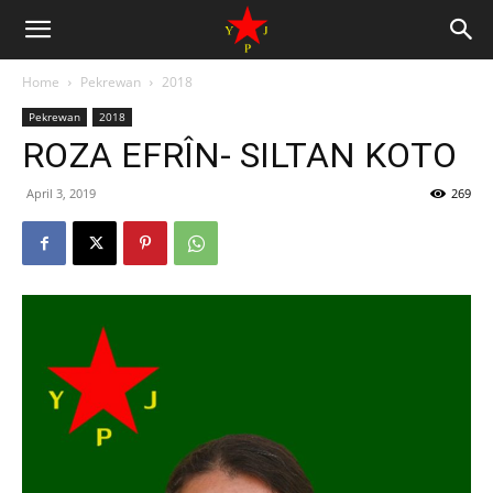
Home
Pekrewan
2018
Pekrewan
2018
ROZA EFRÎN- SILTAN KOTO
April 3, 2019
269