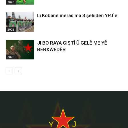
2026
Li Kobanê merasîma 3 şehîdên YPJ`ê
2026
JI BO RAYA GIŞTÎ Û GELÊ ME YÊ
BERXWEDÊR
2026