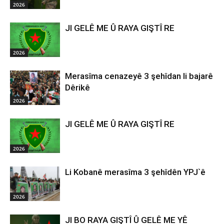
2026
JI GELÊ ME Û RAYA GIŞTÎ RE
2026
Merasîma cenazeyê 3 şehîdan li bajarê
Dêrikê
2026
JI GELÊ ME Û RAYA GIŞTÎ RE
2026
Li Kobanê merasîma 3 şehîdên YPJ`ê
2026
JI BO RAYA GIŞTÎ Û GELÊ ME YÊ