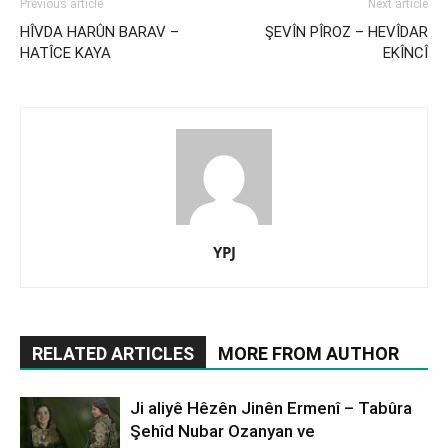
Previous article
Next article
HÎVDA HARÛN BARAV –
ŞEVÎN PÎROZ – HEVÎDAR
HATÎCE KAYA
EKÎNCÎ
YPJ
RELATED ARTICLES
MORE FROM AUTHOR
Ji aliyê Hêzên Jinên Ermenî – Tabûra
Şehîd Nubar Ozanyan ve