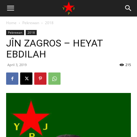
Home
Pekrewan
2018
Pekrewan
2018
JÎN ZAGROS – HEYAT
EBDILAH
April 3, 2019
215