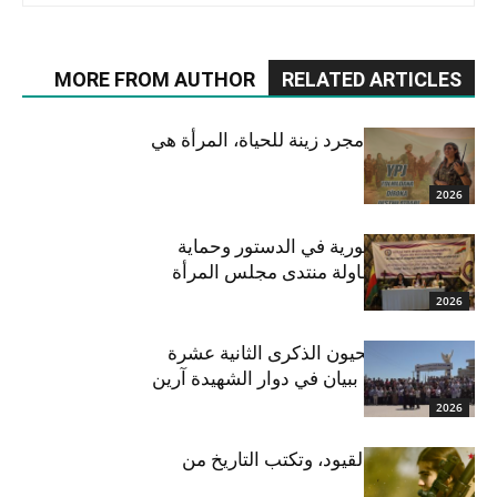
MORE FROM AUTHOR
RELATED ARTICLES
“المرأة ليست مجرد زينة للحياة، المرأة هي
خالقة الحياة.”
2026
دور المرأة السورية في الدستور وحماية
حقوقها على طاولة منتدى مجلس المرأة
2026
أهالي كوباني يحيون الذكرى الثانية عشرة
لمجزرة شنكال ببيان في دوار الشهيدة آرين
ميركان
2026
“المرأة تكسر القيود، وتكتب التاريخ من
جديد.”