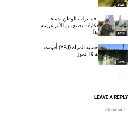
2026
في زمنٍ اختلط فيه تراب الوطن بدماء
الشهداء، تبرز حكايات تصنع من الألم عزيمة،
ومن الفقد طريقاً.
2026
من أجل وحدة حماية المرأة (YPJ) أُقيمت
احتفالية بمناسبة 19 تموز
2026
LEAVE A REPLY