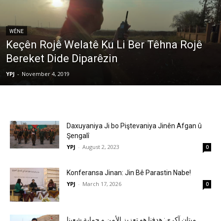
WÊNE
Keçên Rojê Welatê Ku Li Ber Têhna Rojê
Bereket Dide Diparêzin
YPJ
-
November 4, 2019
Daxuyaniya Ji bo Piştevaniya Jinên Afgan û
Şengalî
YPJ
-
August 2, 2023
0
Konferansa Jinan: Jin Bê Parastin Nabe!
YPJ
-
March 17, 2026
0
ميتان آكري: هدفنا هو تعزيز الأمن و حماية شعبنا