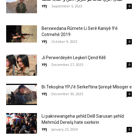
YPJ
-
September 5, 2023
0
Berxwedana Rûmete Li Serê Kaniyê 9’ê
Cotmehê 2019
YPJ
-
October 9, 2023
0
Ji Perwerdeyên Leşkerî Çend Kêlî
YPJ
-
December 27, 2025
0
Bi Tekoşîna YPJ’ê Serkeftina Şoreşê Mîsoger e
YPJ
-
December 30, 2025
0
Li pakrewangeha şehîd Delîl Saruxan şehîd
Mehmûd Derwîş hate oxirkirin
YPJ
-
January 25, 2024
0