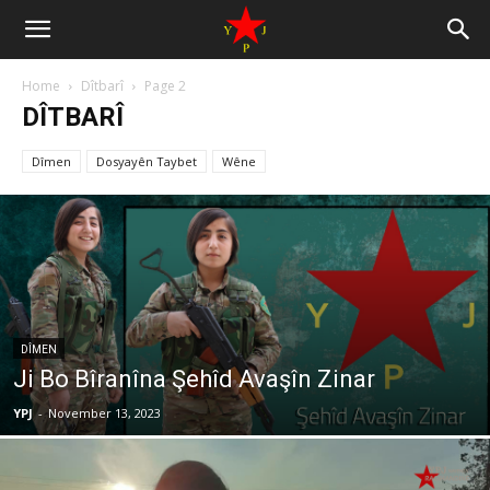
Home
Dîtbarî
Page 2
DÎTBARÎ
Dîmen
Dosyayên Taybet
Wêne
DÎMEN
Ji Bo Bîranîna Şehîd Avaşîn Zinar
YPJ
-
November 13, 2023