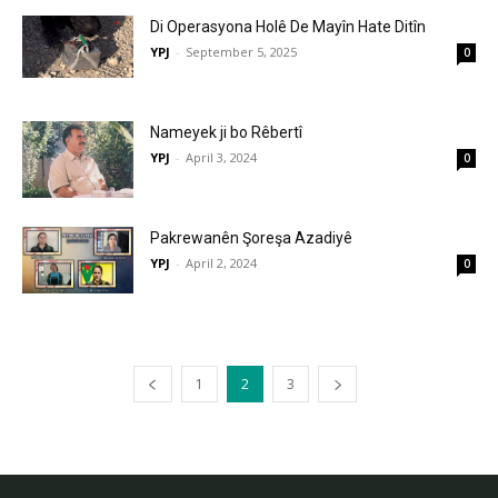
Di Operasyona Holê De Mayîn Hate Ditîn
YPJ
-
September 5, 2025
0
Nameyek ji bo Rêbertî
YPJ
-
April 3, 2024
0
Pakrewanên Şoreşa Azadiyê
YPJ
-
April 2, 2024
0
1
2
3