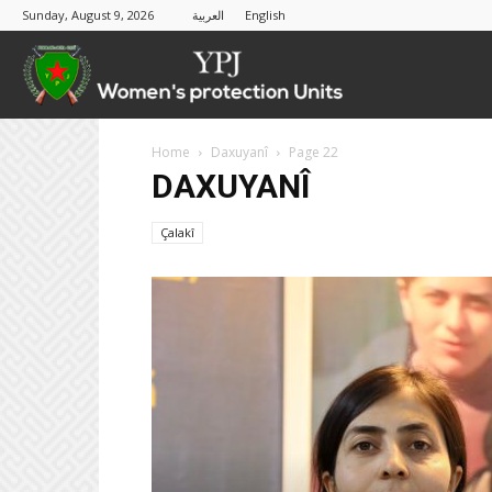
Sunday, August 9, 2026
العربية
English
YPJ
Home
Daxuyanî
Page 22
DAXUYANÎ
Çalakî