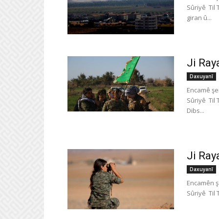
Sûriyê Til
giran û...
Ji Ray
Daxuyanî
Encamê şer
Sûriyê Til
Dibs...
Ji Ray
Daxuyanî
Encamên şe
Sûriyê Til 