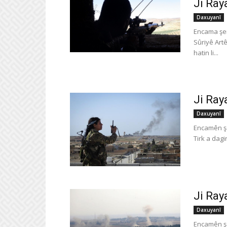
Ji Ray
Daxuyanî
Encama şer
Sûriyê Art
hatin li...
Ji Ray
Daxuyanî
Encamên şe
Tirk a dagi
Ji Ray
Daxuyanî
Encamên şe