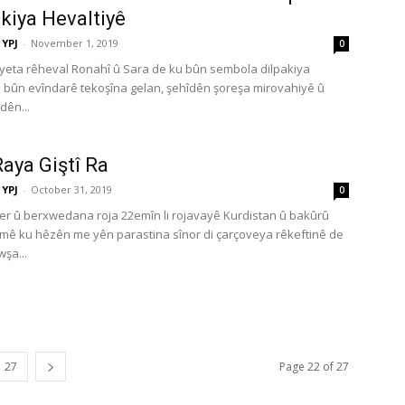
akiya Hevaltiyê
YPJ
-
November 1, 2019
0
yeta rêheval Ronahî û Sara de ku bûn sembola dilpakiya
û bûn evîndarê tekoşîna gelan, şehîdên şoreşa mirovahiyê û
dên...
Raya Giştî Ra
YPJ
-
October 31, 2019
0
r û berxwedana roja 22emîn li rojavayê Kurdistan û bakûrû
mê ku hêzên me yên parastina sînor di çarçoveya rêkeftinê de
şa...
27
Page 22 of 27