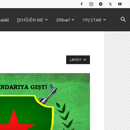
alakî
ŞEHÎDÊN ME
Dîtbarî
YPJ STAR
LATEST