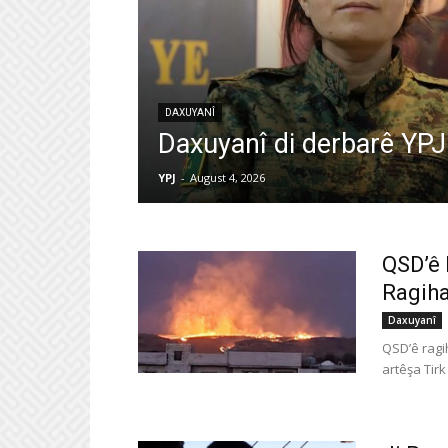
DAXUYANÎ
Daxuyanî di derbarê YPJ
YPJ
-
August 4, 2026
QSD’ê 
Ragih
Daxuyanî
QSD’ê ragi
artêşa Tirk