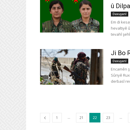
û Dilp
Daxuyanî
Em di kesa
hevaltiyê 
tevahî şehî
Ji Bo 
Daxuyanî
Encamên şe
Sûriyê Rux
derbasî rew
...
...
1
21
22
23