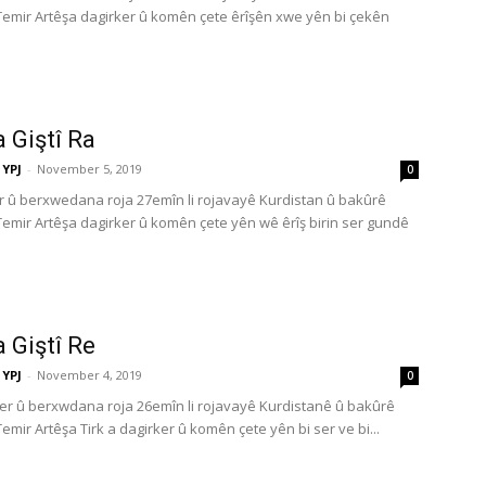
 Temir Artêşa dagirker û komên çete êrîşên xwe yên bi çekên
a Giştî Ra
YPJ
-
November 5, 2019
0
 û berxwedana roja 27emîn li rojavayê Kurdistan û bakûrê
 Temir Artêşa dagirker û komên çete yên wê êrîş birin ser gundê
a Giştî Re
YPJ
-
November 4, 2019
0
r û berxwdana roja 26emîn li rojavayê Kurdistanê û bakûrê
Temir Artêşa Tirk a dagirker û komên çete yên bi ser ve bi...