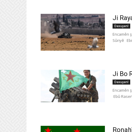
Ji Ray
Daxuyanî
Encamên şe
Sûriyê Ebû 
Ji Bo 
Daxuyanî
Encamên şe
Ebû Rasen -
Ronahî