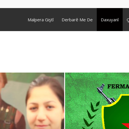
Malpera Giştî
Derbarê Me De
Daxuyanî
Ç