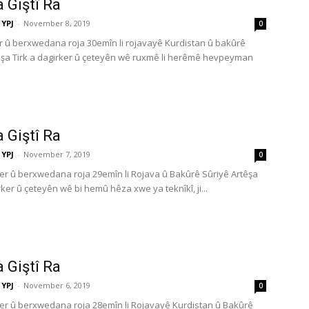
a Giştî Ra
YPJ
-
November 8, 2019
0
 û berxwedana roja 30emîn li rojavayê Kurdistan û bakûrê
êşa Tirk a dagirker û çeteyên wê ruxmê li herêmê hevpeyman
a Giştî Ra
YPJ
-
November 7, 2019
0
r û berxwedana roja 29emîn li Rojava û Bakûrê Sûriyê Artêşa
rker û çeteyên wê bi hemû hêza xwe ya teknîkî, ji...
a Giştî Ra
YPJ
-
November 6, 2019
0
r û berxwedana roja 28emîn li Rojavayê Kurdistan û Bakûrê