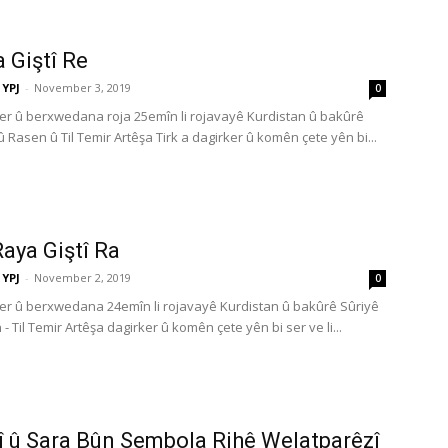
a Giştî Re
YPJ
-
November 3, 2019
0
r û berxwedana roja 25emîn li rojavayê Kurdistan û bakûrê
Rasen û Til Temir Artêşa Tirk a dagirker û komên çete yên bi...
Raya Giştî Ra
YPJ
-
November 2, 2019
0
r û berxwedana 24emîn li rojavayê Kurdistan û bakûrê Sûriyê
 Til Temir Artêşa dagirker û komên çete yên bi ser ve li...
 û Sara Bûn Sembola Rihê Welatparêzî