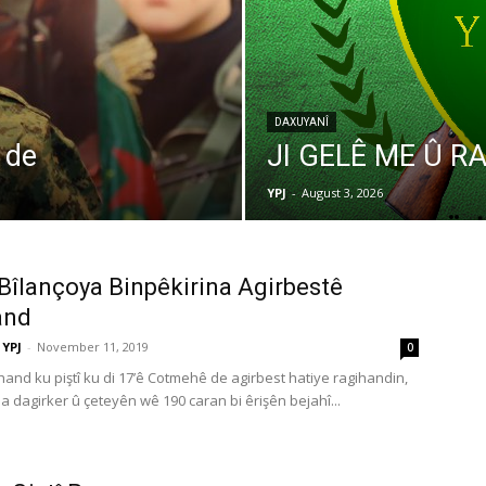
DAXUYANÎ
 de
JI GELÊ ME Û RA
YPJ
-
August 3, 2026
Bîlançoya Binpêkirina Agirbestê
and
YPJ
-
November 11, 2019
0
hand ku piştî ku di 17’ê Cotmehê de agirbest hatiye ragihandin,
 a dagirker û çeteyên wê 190 caran bi êrişên bejahî...