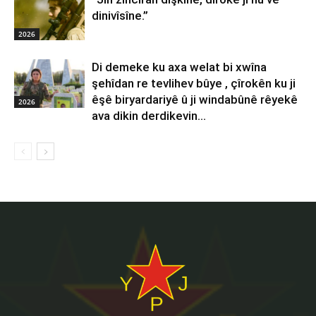
dinivîsîne.”
2026
Di demeke ku axa welat bi xwîna
şehîdan re tevlihev bûye , çîrokên ku ji
êşê biryardariyê û ji windabûnê rêyekê
2026
ava dikin derdikevin...