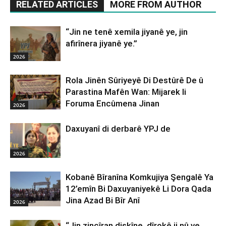
RELATED ARTICLES
MORE FROM AUTHOR
“Jin ne tenê xemila jiyanê ye, jin
afirînera jiyanê ye.”
2026
Rola Jinên Sûriyeyê Di Destûrê De û
Parastina Mafên Wan: Mijarek li
Foruma Encûmena Jinan
2026
Daxuyanî di derbarê YPJ de
2026
Kobanê Bîranîna Komkujiya Şengalê Ya
12’emîn Bi Daxuyaniyekê Li Dora Qada
Jina Azad Bi Bîr Anî
2026
“Jin zincîran dişkîne, dîrokê ji nû ve