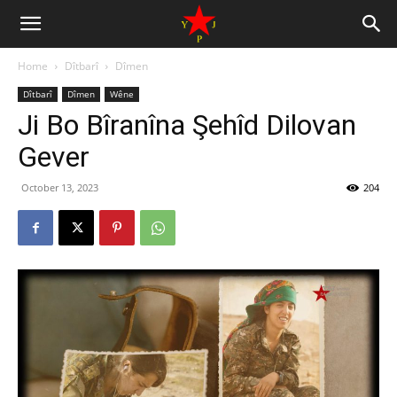
Home
Dîtbarî
Dîmen
Dîtbarî
Dîmen
Wêne
Ji Bo Bîranîna Şehîd Dilovan
Gever
October 13, 2023
204