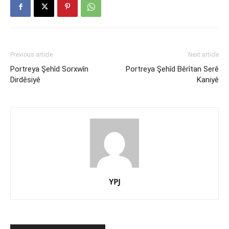
Previous article
Next article
Portreya Şehîd Sorxwîn
Portreya Şehîd Bêrîtan Serê
Dirdêsiyê
Kaniyê
YPJ