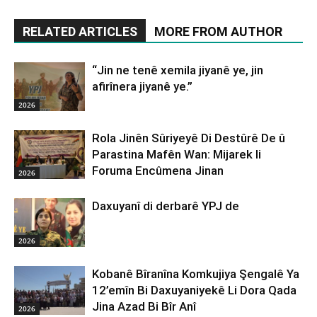
RELATED ARTICLES
MORE FROM AUTHOR
“Jin ne tenê xemila jiyanê ye, jin
afirînera jiyanê ye.”
2026
Rola Jinên Sûriyeyê Di Destûrê De û
Parastina Mafên Wan: Mijarek li
Foruma Encûmena Jinan
2026
Daxuyanî di derbarê YPJ de
2026
Kobanê Bîranîna Komkujiya Şengalê Ya
12’emîn Bi Daxuyaniyekê Li Dora Qada
Jina Azad Bi Bîr Anî
2026