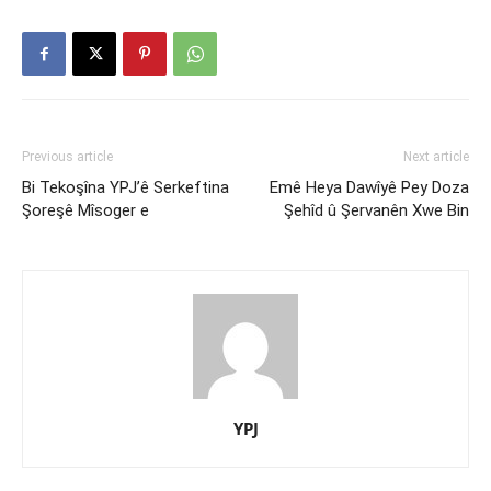
Previous article
Next article
Bi Tekoşîna YPJ’ê Serkeftina
Emê Heya Dawîyê Pey Doza
Şoreşê Mîsoger e
Şehîd û Şervanên Xwe Bin
YPJ