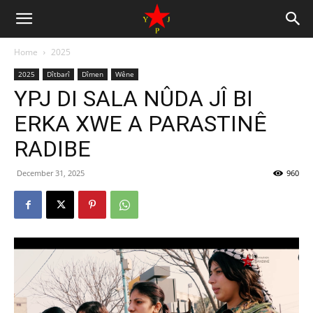
Home
2025
2025
Dîtbarî
Dîmen
Wêne
YPJ DI SALA NÛDA JÎ BI
ERKA XWE A PARASTINÊ
RADIBE
December 31, 2025
960