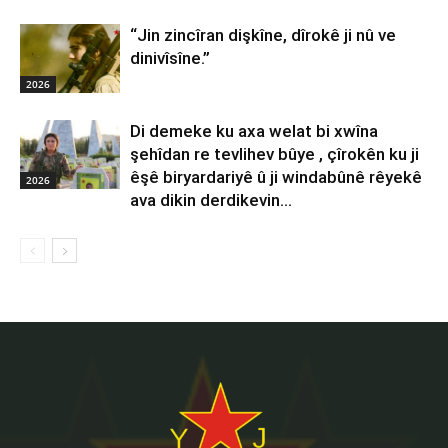
“Jin zincîran dişkîne, dîrokê ji nû ve
dinivîsîne.”
2026
Di demeke ku axa welat bi xwîna
şehîdan re tevlihev bûye , çîrokên ku ji
êşê biryardariyê û ji windabûnê rêyekê
2026
ava dikin derdikevin...