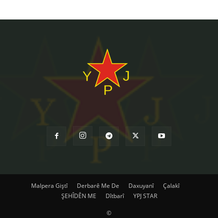
Malpera Giştî
Derbarê Me De
Daxuyanî
Çalakî
ŞEHÎDÊN ME
Dîtbarî
YPJ STAR
©