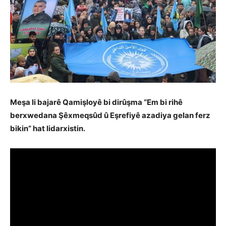
Meşa li bajarê Qamişloyê bi dirûşma “Em bi rihê
berxwedana Şêxmeqsûd û Eşrefiyê azadiya gelan ferz
bikin” hat lidarxistin.