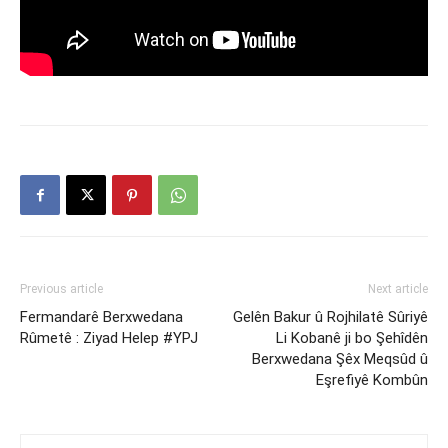
Previous article
Next article
Fermandarê Berxwedana
Gelên Bakur û Rojhilatê Sûriyê
Rûmetê : Ziyad Helep #YPJ
Li Kobanê ji bo Şehîdên
Berxwedana Şêx Meqsûd û
Eşrefiyê Kombûn