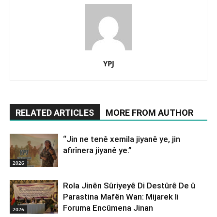
YPJ
RELATED ARTICLES
MORE FROM AUTHOR
“Jin ne tenê xemila jiyanê ye, jin
afirînera jiyanê ye.”
2026
Rola Jinên Sûriyeyê Di Destûrê De û
Parastina Mafên Wan: Mijarek li
Foruma Encûmena Jinan
2026