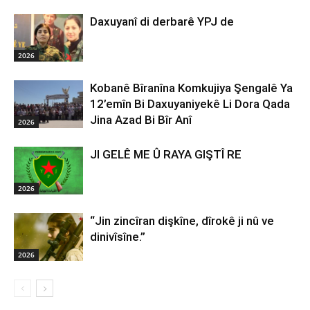
Daxuyanî di derbarê YPJ de
2026
Kobanê Bîranîna Komkujiya Şengalê Ya
12’emîn Bi Daxuyaniyekê Li Dora Qada
Jina Azad Bi Bîr Anî
2026
JI GELÊ ME Û RAYA GIŞTÎ RE
2026
“Jin zincîran dişkîne, dîrokê ji nû ve
dinivîsîne.”
2026