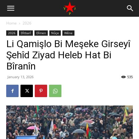
Home
2026
2026
Dîtbarî
Dîmen
Nûçe
Wêne
Li Qamişlo Bi Meşeke Girseyî
Şehîd Ziyad Heleb Hat Bi
Bîranîn
January 13, 2026
535