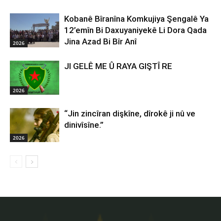
Kobanê Bîranîna Komkujiya Şengalê Ya
12’emîn Bi Daxuyaniyekê Li Dora Qada
Jina Azad Bi Bîr Anî
2026
JI GELÊ ME Û RAYA GIŞTÎ RE
2026
“Jin zincîran dişkîne, dîrokê ji nû ve
dinivîsîne.”
2026