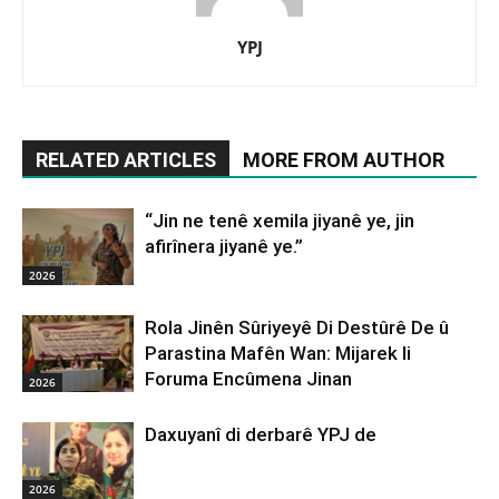
YPJ
RELATED ARTICLES
MORE FROM AUTHOR
“Jin ne tenê xemila jiyanê ye, jin
afirînera jiyanê ye.”
2026
Rola Jinên Sûriyeyê Di Destûrê De û
Parastina Mafên Wan: Mijarek li
Foruma Encûmena Jinan
2026
Daxuyanî di derbarê YPJ de
2026