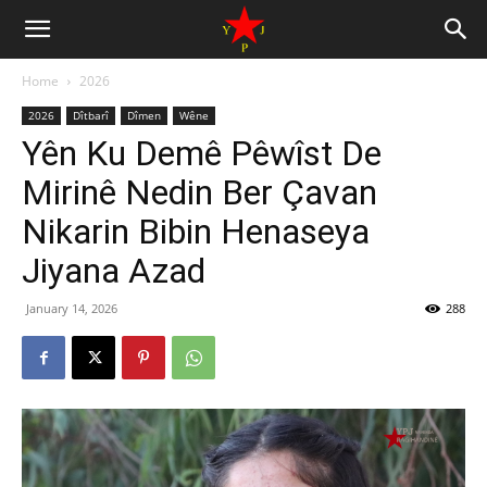
Home
2026
2026
Dîtbarî
Dîmen
Wêne
Yên Ku Demê Pêwîst De
Mirinê Nedin Ber Çavan
Nikarin Bibin Henaseya
Jiyana Azad
January 14, 2026
288