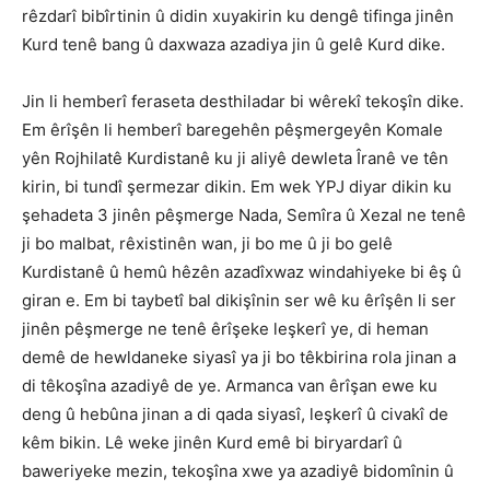
rêzdarî bibîrtinin û didin xuyakirin ku dengê tifinga jinên
Kurd tenê bang û daxwaza azadiya jin û gelê Kurd dike.
Jin li hemberî feraseta desthiladar bi wêrekî tekoşîn dike.
Em êrîşên li hemberî baregehên pêşmergeyên Komale
yên Rojhilatê Kurdistanê ku ji aliyê dewleta Îranê ve tên
kirin, bi tundî şermezar dikin. Em wek YPJ diyar dikin ku
şehadeta 3 jinên pêşmerge Nada, Semîra û Xezal ne tenê
ji bo malbat, rêxistinên wan, ji bo me û ji bo gelê
Kurdistanê û hemû hêzên azadîxwaz windahiyeke bi êş û
giran e. Em bi taybetî bal dikişînin ser wê ku êrîşên li ser
jinên pêşmerge ne tenê êrîşeke leşkerî ye, di heman
demê de hewldaneke siyasî ya ji bo têkbirina rola jinan a
di têkoşîna azadiyê de ye. Armanca van êrîşan ewe ku
deng û hebûna jinan a di qada siyasî, leşkerî û civakî de
kêm bikin. Lê weke jinên Kurd emê bi biryardarî û
baweriyeke mezin, tekoşîna xwe ya azadiyê bidomînin û