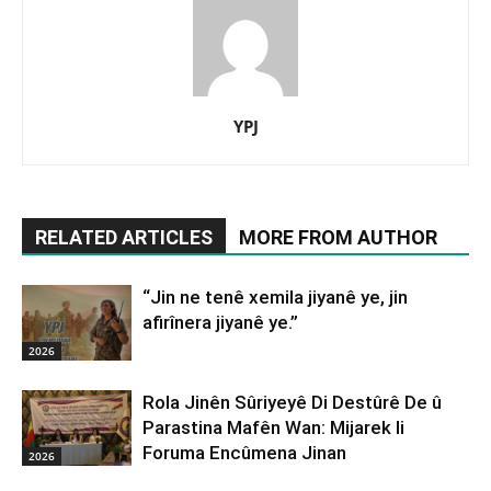
YPJ
RELATED ARTICLES
MORE FROM AUTHOR
“Jin ne tenê xemila jiyanê ye, jin
afirînera jiyanê ye.”
2026
Rola Jinên Sûriyeyê Di Destûrê De û
Parastina Mafên Wan: Mijarek li
Foruma Encûmena Jinan
2026