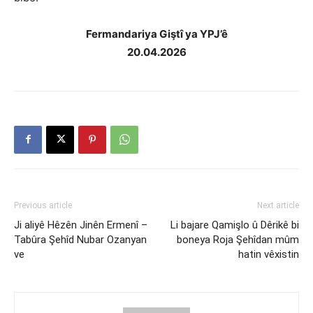
Fermandariya Giştî ya YPJ’ê
20.04.2026
Previous article
Next article
Ji aliyê Hêzên Jinên Ermenî –
Li bajare Qamişlo û Dêrikê bi
Tabûra Şehîd Nubar Ozanyan
boneya Roja Şehîdan mûm
ve
hatin vêxistin