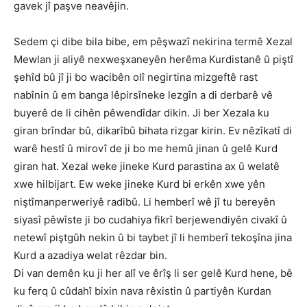
gavek jî paşve neavêjin.
Sedem çi dibe bila bibe, em pêşwazî nekirina termê Xezal
Mewlan ji aliyê nexweşxaneyên herêma Kurdistanê û piştî
şehîd bû jî ji bo wacibên olî negirtina mizgeftê rast
nabînin û em banga lêpirsîneke lezgîn a di derbarê vê
buyerê de li cihên pêwendîdar dikin. Ji ber Xezala ku
giran brîndar bû, dikarîbû bihata rizgar kirin. Ev nêzîkatî di
warê hestî û mirovî de ji bo me hemû jinan û gelê Kurd
giran hat. Xezal weke jineke Kurd parastina ax û welatê
xwe hilbijart. Ew weke jineke Kurd bi erkên xwe yên
niştîmanperweriyê radibû. Li hemberî wê jî tu bereyên
siyasî pêwîste ji bo cudahiya fikrî berjewendiyên civakî û
netewî piştgûh nekin û bi taybet jî li hemberî tekoşîna jina
Kurd a azadiya welat rêzdar bin.
Di van demên ku ji her alî ve êrîş li ser gelê Kurd hene, bê
ku ferq û cûdahî bixin nava rêxistin û partiyên Kurdan