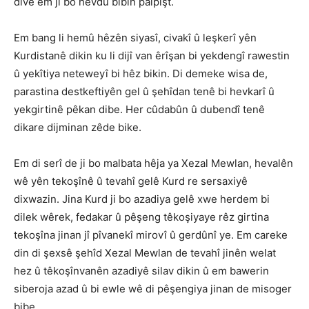
divê em ji bo hevdû bibin palpişt.
Em bang li hemû hêzên siyasî, civakî û leşkerî yên
Kurdistanê dikin ku li dijî van êrîşan bi yekdengî rawestin
û yekîtiya neteweyî bi hêz bikin. Di demeke wisa de,
parastina destkeftiyên gel û şehîdan tenê bi hevkarî û
yekgirtinê pêkan dibe. Her cûdabûn û dubendî tenê
dikare dijminan zêde bike.
Em di serî de ji bo malbata hêja ya Xezal Mewlan, hevalên
wê yên tekoşînê û tevahî gelê Kurd re sersaxiyê
dixwazin. Jina Kurd ji bo azadiya gelê xwe herdem bi
dilek wêrek, fedakar û pêşeng têkoşiyaye rêz girtina
tekoşîna jinan jî pîvanekî mirovî û gerdûnî ye. Em careke
din di şexsê şehîd Xezal Mewlan de tevahî jinên welat
hez û têkoşînvanên azadiyê silav dikin û em bawerin
siberoja azad û bi ewle wê di pêşengiya jinan de misoger
bibe.