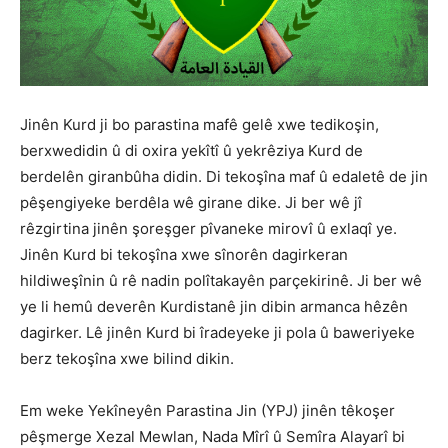
Jinên Kurd ji bo parastina mafê gelê xwe tedikoşin,
berxwedidin û di oxira yekîtî û yekrêziya Kurd de
berdelên giranbûha didin. Di tekoşîna maf û edaletê de jin
pêşengiyeke berdêla wê girane dike. Ji ber wê jî
rêzgirtina jinên şoreşger pîvaneke mirovî û exlaqî ye.
Jinên Kurd bi tekoşîna xwe sînorên dagirkeran
hildiweşînin û rê nadin polîtakayên parçekirinê. Ji ber wê
ye li hemû deverên Kurdistanê jin dibin armanca hêzên
dagirker. Lê jinên Kurd bi îradeyeke ji pola û baweriyeke
berz tekoşîna xwe bilind dikin.
Em weke Yekîneyên Parastina Jin (YPJ) jinên têkoşer
pêşmerge Xezal Mewlan, Nada Mîrî û Semîra Alayarî bi