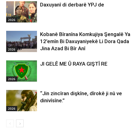
Daxuyanî di derbarê YPJ de
2026
Kobanê Bîranîna Komkujiya Şengalê Ya
12’emîn Bi Daxuyaniyekê Li Dora Qada
Jina Azad Bi Bîr Anî
2026
JI GELÊ ME Û RAYA GIŞTÎ RE
2026
“Jin zincîran dişkîne, dîrokê ji nû ve
dinivîsîne.”
2026