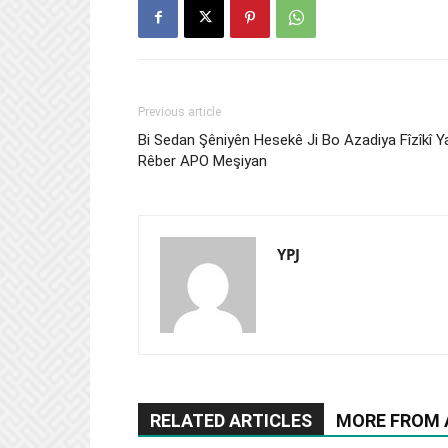
Previous article
Bi Sedan Şêniyên Hesekê Ji Bo Azadiya Fîzîkî Y
Rêber APO Meşiyan
YPJ
RELATED ARTICLES
MORE FROM