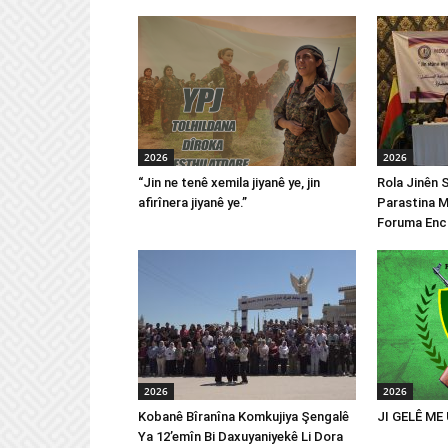
2026
2026
“Jin ne tenê xemila jiyanê ye, jin
Rola Jinên 
afirînera jiyanê ye.”
Parastina M
Foruma Enc
2026
2026
Kobanê Bîranîna Komkujiya Şengalê
JI GELÊ ME
Ya 12’emîn Bi Daxuyaniyekê Li Dora