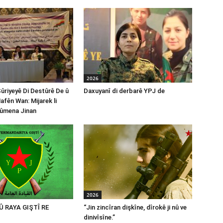
2026
Sûriyeyê Di Destûrê De û
Daxuyanî di derbarê YPJ de
afên Wan: Mijarek li
ûmena Jinan
2026
 Û RAYA GIŞTÎ RE
“Jin zincîran dişkîne, dîrokê ji nû ve
dinivîsîne.”