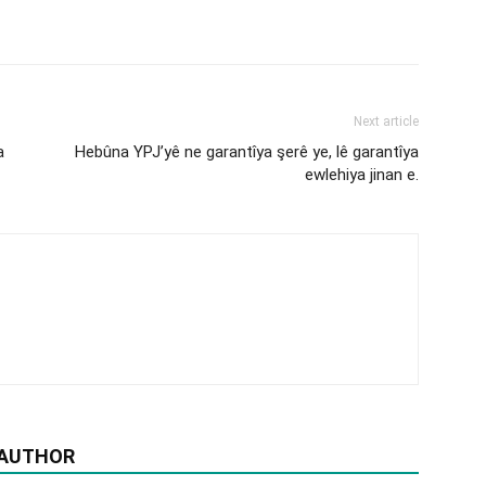
Next article
a
Hebûna YPJ’yê ne garantîya şerê ye, lê garantîya
ewlehiya jinan e.
 AUTHOR