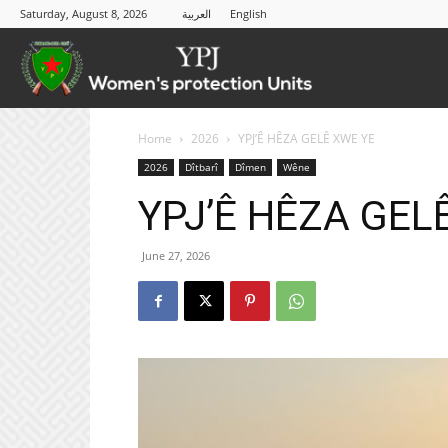
Saturday, August 8, 2026
العربية
English
YPJ
Home
2026
YPJ’Ê HÊZA GELÊ XWE YE
2026
Dîtbarî
Dîmen
Wêne
YPJ’Ê HÊZA GEL
June 27, 2026