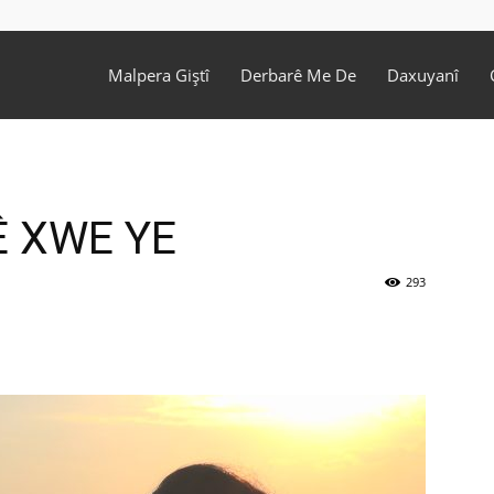
Malpera Giştî
Derbarê Me De
Daxuyanî
Ê XWE YE
293