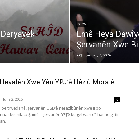
2025
 Deryayek
Emê Heya Dawîyê
Şervanên Xwe Bi
YPJ
-
January 1, 2026
 Hevalên Xwe Yên YPJ’ê Hêz û Moralê
-
June 2, 2025
0
n berxwedanê, şervanên QSD’ê nerazîbûnên xwe ji bo
ina desthilata Şamê ji şervanên YPJ’ê ku gel wan dîl hatine girtin
n. Ji...