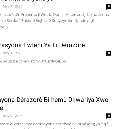
-
May 31, 2025
0
aktîvîstên Fransî ku ji Weqfa Daniel Mitterrand ji bo naskirina
ava Serdanî Bakur û Rojhilatê Suriyeye kir. Şande piştî
we ya...
rasyona Ewlehî Ya Li Dêrazorê
-
May 31, 2025
0
ww.youtube.com/watch?v=fCsrdwSiD6o
yona Dêrazorê Bi hemû Dijwariya Xwe
e
-
May 30, 2025
0
azorê di çercoveya operasyona ewlehiyê de bi pêşengiya YPJ’ê