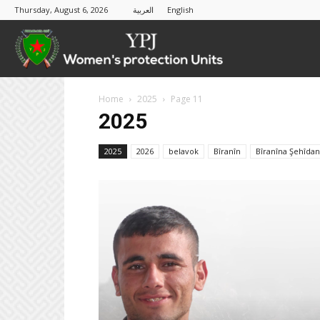
Thursday, August 6, 2026
العربية
English
YPJ
Home
2025
Page 11
2025
2025
2026
belavok
Bîranîn
Bîranîna Şehîdan