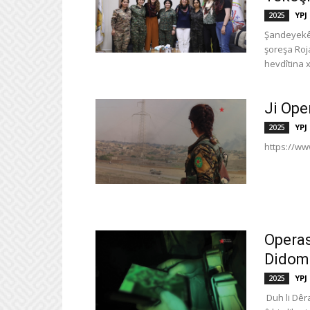
YPJ
2025
Şandeyekê 
şoreşa Roj
hevdîtina x
Ji Ope
YPJ
2025
https://w
Operas
Didom
YPJ
2025
Duh li Dêr