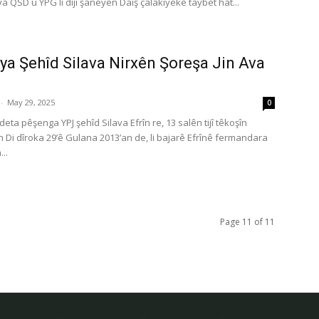
iya QSD û YPG li diji şaneyên Daîş çalakiyekê taybet hat...
ya Şehîd Silava Nirxên Şoreşa Jin Ava
-
May 29, 2025
0
deta pêşenga YPJ şehîd Silava Efrîn re, 13 salên tijî têkoşîn
 Di dîroka 29’ê Gulana 2013’an de, li bajarê Efrînê fermandara
...
Page 11 of 11