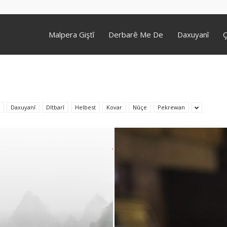
Malpera Giştî
Derbarê Me De
Daxuyanî
Ç
Daxuyanî
Dîtbarî
Helbest
Kovar
Nûçe
Pekrewan