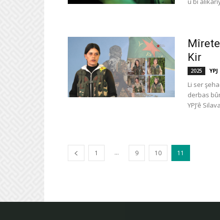
û bi alikar
Mîrete
Kir
YPJ
2025
Li ser şeha
derbas bûn
YPJ’ê Silava
...
1
9
10
11