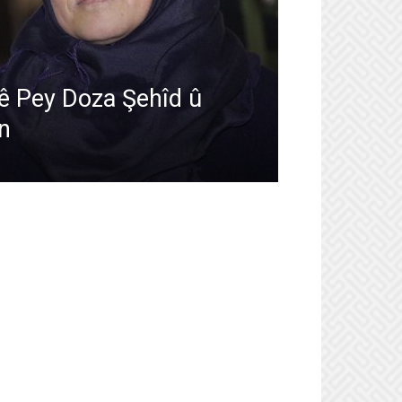
 Pey Doza Şehîd û
n