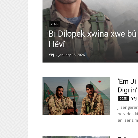
2025
Bi Dilopek xwîna xwe bû
Hêvî
YPJ
-
January 15, 2026
‘Em Ji
Digrin’
YPJ
2025
Ji sengerê
neradestkir
anî ser zima