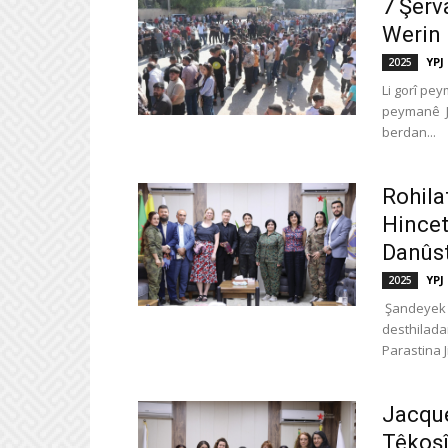
7 Şerv
Werin
YPJ
2025
Li gorî pe
peymanê Ji
berdan...
Rohila
Hincet
Danûst
YPJ
2025
Şandeyek E
desthilada
Parastina Ji
Jacque
Têkoşî