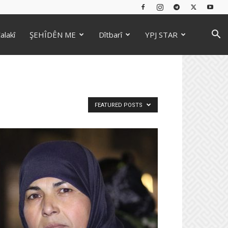
alakî
ŞEHÎDÊN ME
Dîtbarî
YPJ STAR
FEATURED POSTS