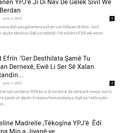
anên YPJ’ê Jî Di Nav De Gelek Sivil Wê
 Berdan
-
June 2, 2025
0
ymana duh pevguhertina esîran van kêliyan tê kirin. Gorî
 aliyên Meclisa Gîştî ya Helebê 176 esîrên HTŞ’ê wê werin
t Efrîn :‘Ger Desthilata Şamê Tu
an Dernexê, Ewê Li Ser Sê Xalan
andin...
-
June 1, 2025
0
wropî serdana YPJ’ê kir û di serdanê de derbarê rewşa Surî û
ra Şamê ve aliyên Endama Fermandariya Giştî ya Yekîneyên
n...
lîne Madrelle ;Têkoşîna YPJ’ê Êdî
na Min a Jiyanê ye