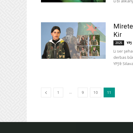
û bi alikar
Mîrete
Kir
YPJ
2025
Li ser şeha
derbas bûn
YPJ’ê Silava
...
1
9
10
11