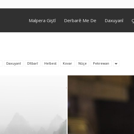
Malpera Giştî
Derbarê Me De
Daxuyanî
Ç
Daxuyanî
Dîtbarî
Helbest
Kovar
Nûçe
Pekrewan