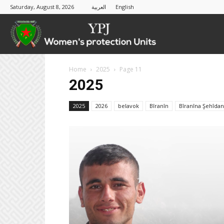
Saturday, August 8, 2026
العربية
English
YPJ
Home
2025
Page 11
2025
2025
2026
belavok
Bîranîn
Bîranîna Şehîdan