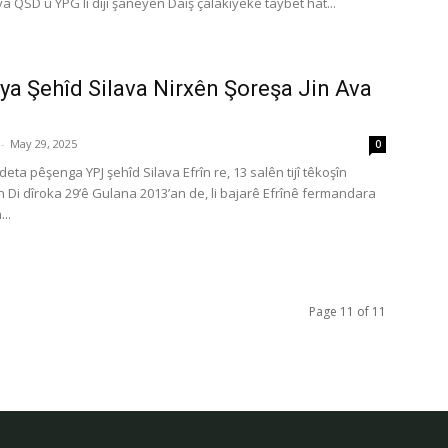
iya QSD û YPG li diji şaneyên Daîş çalakiyekê taybet hat...
ya Şehîd Silava Nirxên Şoreşa Jin Ava
-
May 29, 2025
0
deta pêşenga YPJ şehîd Silava Efrîn re, 13 salên tijî têkoşîn
 Di dîroka 29’ê Gulana 2013’an de, li bajarê Efrînê fermandara
...
Page 11 of 11