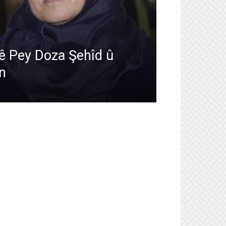
 Pey Doza Şehîd û
n