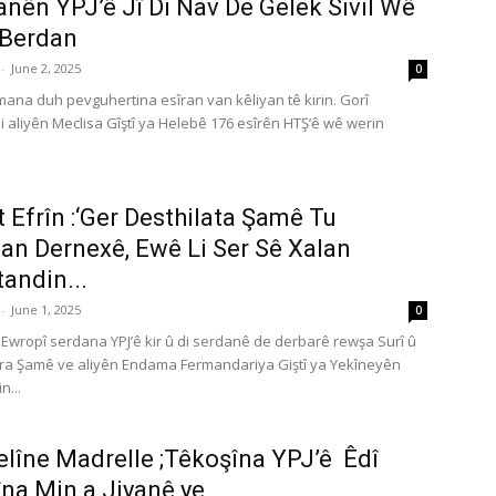
anên YPJ’ê Jî Di Nav De Gelek Sivil Wê
 Berdan
-
June 2, 2025
0
ymana duh pevguhertina esîran van kêliyan tê kirin. Gorî
 aliyên Meclisa Gîştî ya Helebê 176 esîrên HTŞ’ê wê werin
t Efrîn :‘Ger Desthilata Şamê Tu
an Dernexê, Ewê Li Ser Sê Xalan
andin...
-
June 1, 2025
0
wropî serdana YPJ’ê kir û di serdanê de derbarê rewşa Surî û
ra Şamê ve aliyên Endama Fermandariya Giştî ya Yekîneyên
n...
lîne Madrelle ;Têkoşîna YPJ’ê Êdî
na Min a Jiyanê ye