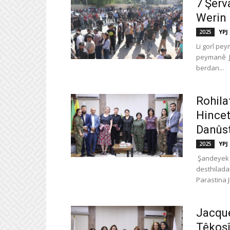
7 Şerv
Werin
YPJ
2025
Li gorî pe
peymanê Ji
berdan...
Rohila
Hincet
Danûst
YPJ
2025
Şandeyek E
desthilada
Parastina Ji
Jacque
Têkoşî