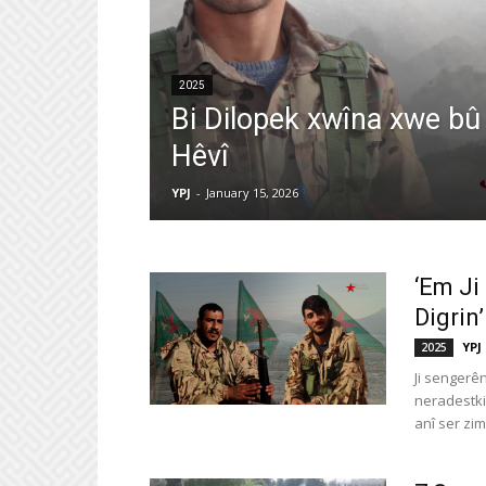
2025
Bi Dilopek xwîna xwe bû
Hêvî
YPJ
-
January 15, 2026
‘Em Ji
Digrin’
YPJ
2025
Ji sengerê
neradestkir
anî ser zima