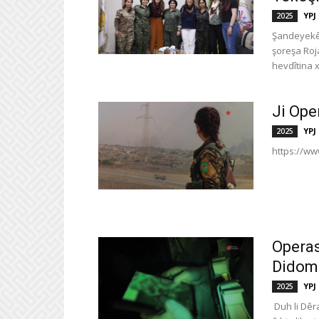
YPJ
2025
Şandeyekê 
şoreşa Roj
hevdîtina x
Ji Ope
YPJ
2025
https://w
Operas
Didom
YPJ
2025
Duh li Dêr