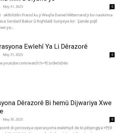
-
May 31, 2025
0
aktîvîstên Fransî ku ji Weqfa Daniel Mitterrand ji bo naskirina
ava Serdanî Bakur û Rojhilatê Suriyeye kir. Şande piştî
we ya...
rasyona Ewlehî Ya Li Dêrazorê
-
May 31, 2025
0
ww.youtube.com/watch?v=fCsrdwSiD6o
yona Dêrazorê Bi hemû Dijwariya Xwe
e
-
May 30, 2025
0
azorê di çercoveya operasyona ewlehiyê de bi pêşengiya YPJ’ê