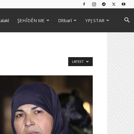
alakî
ŞEHÎDÊN ME
Dîtbarî
YPJ STAR
LATEST