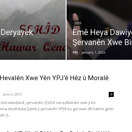
2025
 Deryayek
Emê Heya Dawîyê
Şervanên Xwe Bi
YPJ
-
January 1, 2026
 Hevalên Xwe Yên YPJ’ê Hêz û Moralê
-
June 2, 2025
0
n berxwedanê, şervanên QSD’ê nerazîbûnên xwe ji bo
ina desthilata Şamê ji şervanên YPJ’ê ku gel wan dîl hatine girtin
n. Ji...