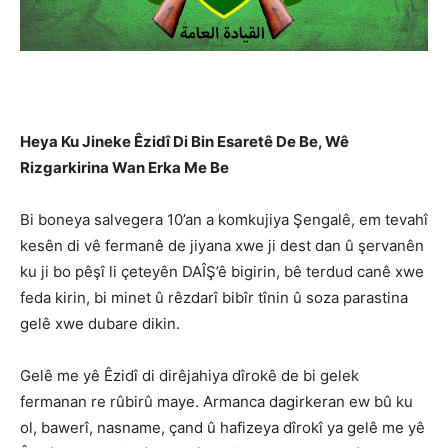
Heya Ku Jineke Êzidî Di Bin Esaretê De Be, Wê
Rizgarkirina Wan Erka Me Be
Bi boneya salvegera 10’an a komkujiya Şengalê, em tevahî
kesên di vê fermanê de jiyana xwe ji dest dan û şervanên
ku ji bo pêşî li çeteyên DAÎŞ’ê bigirin, bê terdud canê xwe
feda kirin, bi minet û rêzdarî bibîr tînin û soza parastina
gelê xwe dubare dikin.
Gelê me yê Êzidî di dirêjahiya dîrokê de bi gelek
fermanan re rûbirû maye. Armanca dagirkeran ew bû ku
ol, bawerî, nasname, çand û hafizeya dîrokî ya gelê me yê