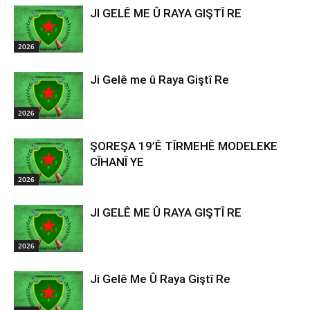
JI GELÊ ME Û RAYA GIŞTÎ RE
2026
Ji Gelê me û Raya Giştî Re
2026
ŞOREŞA 19’Ê TÎRMEHÊ MODELEKE
CÎHANÎ YE
2026
JI GELÊ ME Û RAYA GIŞTÎ RE
2026
Ji Gelê Me Û Raya Giştî Re