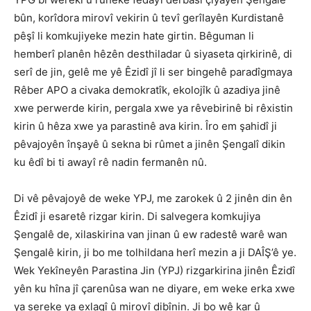
bûn, korîdora mirovî vekirin û tevî gerîlayên Kurdistanê
pêşî li komkujiyeke mezin hate girtin. Bêguman li
hemberî planên hêzên desthiladar û siyaseta qirkirinê, di
serî de jin, gelê me yê Êzidî jî li ser bingehê paradîgmaya
Rêber APO a civaka demokratîk, ekolojîk û azadiya jinê
xwe perwerde kirin, pergala xwe ya rêvebirinê bi rêxistin
kirin û hêza xwe ya parastinê ava kirin. Îro em şahidî ji
pêvajoyên înşayê û sekna bi rûmet a jinên Şengalî dikin
ku êdî bi ti awayî rê nadin fermanên nû.
Di vê pêvajoyê de weke YPJ, me zarokek û 2 jinên din ên
Êzidî ji esaretê rizgar kirin. Di salvegera komkujiya
Şengalê de, xilaskirina van jinan û ew radestê warê wan
Şengalê kirin, ji bo me tolhildana herî mezin a ji DAÎŞ’ê ye.
Wek Yekîneyên Parastina Jin (YPJ) rizgarkirina jinên Êzidî
yên ku hîna jî çarenûsa wan ne diyare, em weke erka xwe
ya sereke ya exlaqî û mirovî dibînin. Ji bo wê kar û