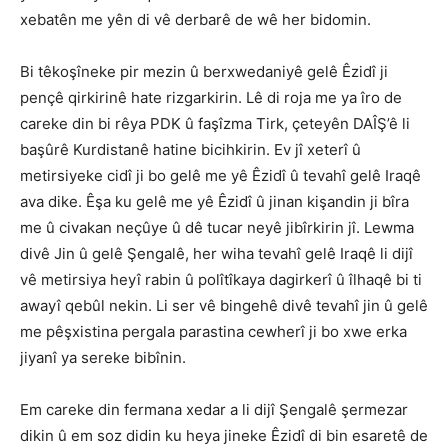
xebatên me yên di vê derbarê de wê her bidomin.
Bi têkoşîneke pir mezin û berxwedaniyê gelê Êzidî ji
pençê qirkirinê hate rizgarkirin. Lê di roja me ya îro de
careke din bi rêya PDK û faşîzma Tirk, çeteyên DAÎŞ’ê li
başûrê Kurdistanê hatine bicihkirin. Ev jî xeterî û
metirsiyeke cidî ji bo gelê me yê Êzidî û tevahî gelê Iraqê
ava dike. Êşa ku gelê me yê Êzidî û jinan kişandin ji bîra
me û civakan neçûye û dê tucar neyê jibîrkirin jî. Lewma
divê Jin û gelê Şengalê, her wiha tevahî gelê Iraqê li dijî
vê metirsiya heyî rabin û polîtîkaya dagirkerî û îlhaqê bi ti
awayî qebûl nekin. Li ser vê bingehê divê tevahî jin û gelê
me pêşxistina pergala parastina cewherî ji bo xwe erka
jiyanî ya sereke bibînin.
Em careke din fermana xedar a li dijî Şengalê şermezar
dikin û em soz didin ku heya jineke Êzidî di bin esaretê de