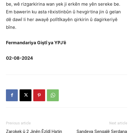
be, wê rizgarkirina wan yek ji erkên me yên sereke be.
Em bawerin ku asta rêxistinbûn û hevgirtina jin û gelan
dê dawî li her awayê polîtîkayên qirkirin û dagirkeriyê
bîne.
Fermandariya Giştî ya YPJ’ê
02-08-2024
Previous article
Next article
Zarokek û 2 Jinên Êzîdî Hatin
Şandeya Şengalê Serdana