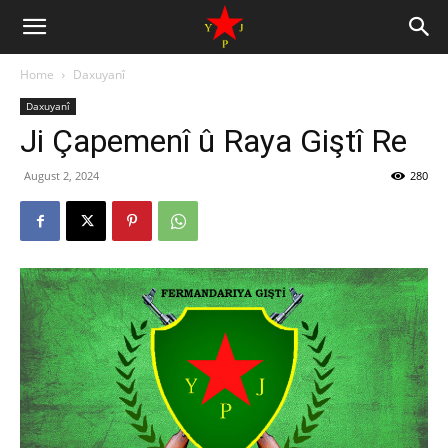
Home
Daxuyanî
Daxuyanî
Ji Çapemenî û Raya Giştî Re
August 2, 2024
280