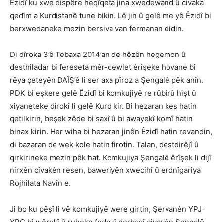
Êzidî ku xwe dispêre heqîqeta jina xwedewand û civaka
qedîm a Kurdistanê tune bikin. Lê jin û gelê me yê Êzidî bi
berxwedaneke mezin bersiva van fermanan didin.
Di dîroka 3’ê Tebaxa 2014’an de hêzên hegemon û
desthiladar bi fereseta mêr-dewlet êrîşeke hovane bi
rêya çeteyên DAÎŞ’ê li ser axa pîroz a Şengalê pêk anîn.
PDK bi eşkere gelê Êzidî bi komkujiyê re rûbirû hişt û
xiyaneteke dîrokî li gelê Kurd kir. Bi hezaran kes hatin
qetilkirin, beşek zêde bi saxî û bi awayekî komî hatin
binax kirin. Her wiha bi hezaran jinên Êzidî hatin revandin,
di bazaran de wek kole hatin firotin. Talan, destdirêjî û
qirkirineke mezin pêk hat. Komkujiya Şengalê êrîşek li dijî
nirxên civakên resen, baweriyên xwecihî û erdnîgariya
Rojhilata Navîn e.
Ji bo ku pêşî li vê komkujiyê were girtin, Şervanên YPJ-
YPG bi wêrekî û ruheke fedayî derbasî çiyayên Şengalê