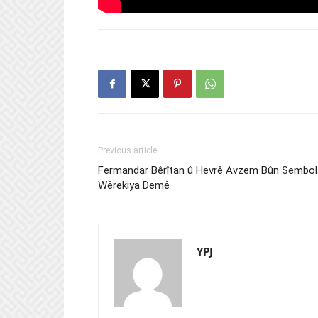
Previous article
Fermandar Bêrîtan û Hevrê Avzem Bûn Sembol
Wêrekiya Demê
YPJ