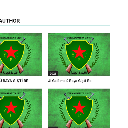
 AUTHOR
2026
 Û RAYA GIŞTÎ RE
Ji Gelê me û Raya Giştî Re