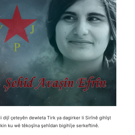
 dijî çeteyên dewleta Tirk ya dagirker li Sirînê gihîşt
dikin ku wê têkoşîna şehîdan bigihîje serkeftinê.