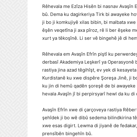
Rêhevala me Ezîza Hisên bi nasnav Avaşîn Efr
bû. Dema ku dagirkeriya Tirk bi awayeke hova
ji bo ji komkujiyê xilas bibin, bi malbata x
êşên veqetîna ji axa pîroz, rê li ber êşeke
xurt ya têkoşînê. Li ser vê bingehê jê di he
Rêhevala em Avaşîn Efrîn piştî ku perwerdeya
derbasî Akademiya Leşkerî ya Operasyonê bû
rastiya jina azad têgihîşt, ev yek di kesay
Kurdistanê ku xwe dispêre Şoreşa Jinê, ji b
ku jin di hemû qadên şoreşê de bi awayeke xu
hevala Avaşîn jî bi perpirsyarî hewl da ku 
Avaşîn Efrîn xwe di çarçoveya rastiya Rêbertî
şehîdek ji bo wê dibû sedema bilindkirina t
xwe esas digirt. Lewma di jiyanê de fedakar, d
prensîbên bingehîn bû.