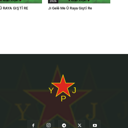
2026
 Û RAYA GIŞTÎ RE
Ji Gelê Me Û Raya Giştî Re