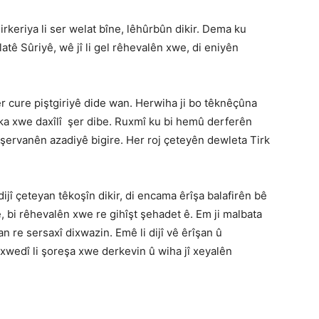
irkeriya li ser welat bîne, lêhûrbûn dikir. Dema ku
atê Sûriyê, wê jî li gel rêhevalên xwe, di eniyên
her cure piştgiriyê dide wan. Herwiha ji bo têknêçûna
nîka xwe daxîlî şer dibe. Ruxmî ku bi hemû derferên
 şervanên azadiyê bigire. Her roj çeteyên dewleta Tirk
dijî çeteyan têkoşîn dikir, di encama êrîşa balafirên bê
, bi rêhevalên xwe re gihîşt şehadet ê. Em ji malbata
n re sersaxî dixwazin. Emê li dijî vê êrîşan û
î xwedî li şoreşa xwe derkevin û wiha jî xeyalên