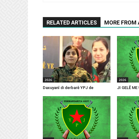
RELATED ARTICLES
MORE FROM
2026
2026
Daxuyanî di derbarê YPJ de
JI GELÊ ME