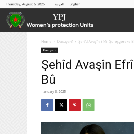
Thursday, August 6, 2026
العربية
English
YPJ
Home
Daxuyanî
Şehîd Avaşîn Efrîn Şoreşgereke B
Daxuyanî
Şehîd Avaşîn Efr
Bû
January 8, 2025