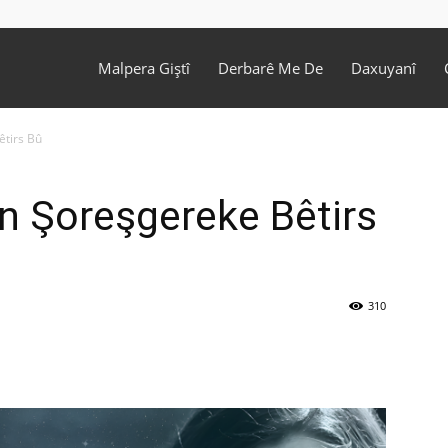
Malpera Giştî
Derbarê Me De
Daxuyanî
êtirs Bû
în Şoreşgereke Bêtirs
310