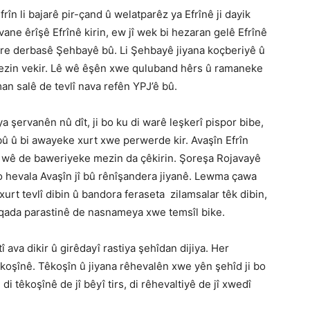
în li bajarê pir-çand û welatparêz ya Efrînê ji dayik
ne êrîşê Efrînê kirin, ew jî wek bi hezaran gelê Efrînê
we re derbasê Şehbayê bû. Li Şehbayê jiyana koçberiyê û
 mezin vekir. Lê wê êşên xwe quluband hêrs û ramaneke
man salê de tevlî nava refên YPJ’ê bû.
 şervanên nû dît, ji bo ku di warê leşkerî pispor bibe,
 û bi awayeke xurt xwe perwerde kir. Avaşîn Efrîn
eta wê de baweriyeke mezin da çêkirin. Şoreşa Rojavayê
o hevala Avaşîn jî bû rênîşandera jiyanê. Lewma çawa
rt tevlî dibin û bandora feraseta zilamsalar têk dibin,
di qada parastinê de nasnameya xwe temsîl bike.
 ava dikir û girêdayî rastiya şehîdan dijiya. Her
êkoşînê. Têkoşîn û jiyana rêhevalên xwe yên şehîd ji bo
i têkoşînê de jî bêyî tirs, di rêhevaltiyê de jî xwedî