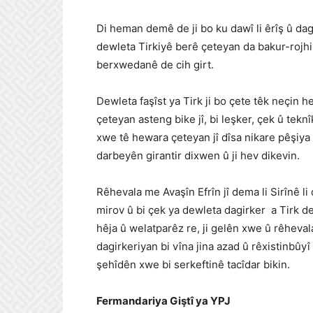
Di heman demê de ji bo ku dawî li êrîş û dag
dewleta Tirkiyê berê çeteyan da bakur-rojhil
berxwedanê de cih girt.
Dewleta faşîst ya Tirk ji bo çete têk neçin 
çeteyan asteng bike jî, bi leşker, çek û tek
xwe tê hewara çeteyan jî dîsa nikare pêşiya
darbeyên girantir dixwen û ji hev dikevin.
Rêhevala me Avaşîn Efrîn jî dema li Sirînê li 
mirov û bi çek ya dewleta dagirker a Tirk de
hêja û welatparêz re, ji gelên xwe û rêhevala
dagirkeriyan bi vîna jina azad û rêxistinbûy
şehîdên xwe bi serkeftinê tacîdar bikin.
Fermandariya Giştî ya YPJ