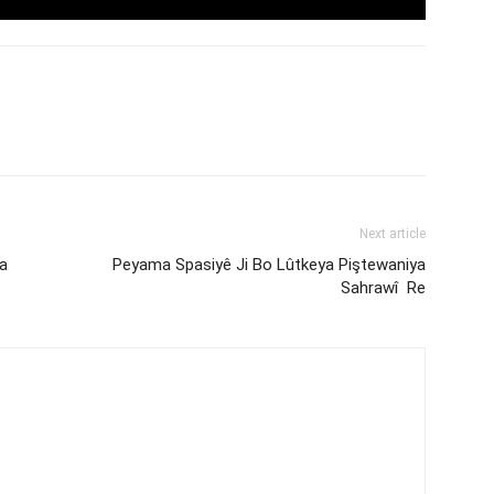
Next article
a
Peyama Spasiyê Ji Bo Lûtkeya Piştewaniya
Sahrawî Re