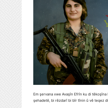
Em şervana xwe Avaşîn Efrîn ku di têkoşîna li
şehadetê, bi rêzdarî bi bîr tînin û vê teqez 