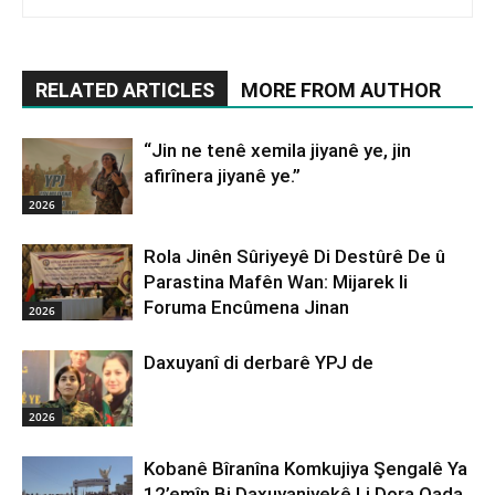
RELATED ARTICLES
MORE FROM AUTHOR
“Jin ne tenê xemila jiyanê ye, jin
afirînera jiyanê ye.”
2026
Rola Jinên Sûriyeyê Di Destûrê De û
Parastina Mafên Wan: Mijarek li
Foruma Encûmena Jinan
2026
Daxuyanî di derbarê YPJ de
2026
Kobanê Bîranîna Komkujiya Şengalê Ya
12’emîn Bi Daxuyaniyekê Li Dora Qada