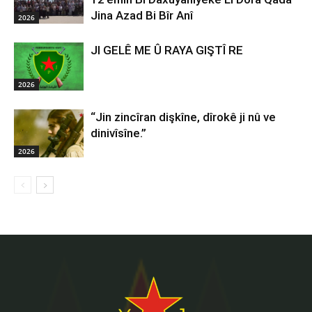
Jina Azad Bi Bîr Anî
2026
JI GELÊ ME Û RAYA GIŞTÎ RE
2026
“Jin zincîran dişkîne, dîrokê ji nû ve
dinivîsîne.”
2026