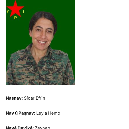
Nasnav:
Sîdar Efrîn
Nav û Paşnav:
Leyla Hemo
Navê Dayîkê:
Zeynep