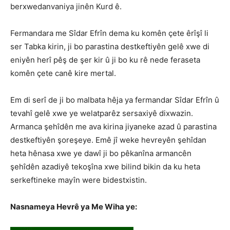
berxwedanvaniya jinên Kurd ê.
Fermandara me Sîdar Efrîn dema ku komên çete êrîşî li
ser Tabka kirin, ji bo parastina destkeftiyên gelê xwe di
eniyên herî pêş de şer kir û ji bo ku rê nede feraseta
komên çete canê kire mertal.
Em di serî de ji bo malbata hêja ya fermandar Sîdar Efrîn û
tevahî gelê xwe ye welatparêz sersaxiyê dixwazin.
Armanca şehîdên me ava kirina jiyaneke azad û parastina
destkeftiyên şoreşeye. Emê jî weke hevreyên şehîdan
heta hênasa xwe ye dawî ji bo pêkanîna armancên
şehîdên azadiyê tekoşîna xwe bilind bikin da ku heta
serkeftineke mayîn were bidestxistin.
Nasnameya Hevrê ya Me Wiha ye: