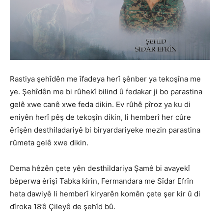
Rastiya şehîdên me îfadeya herî şênber ya tekoşîna me
ye. Şehîdên me bi rûhekî bilind û fedakar ji bo parastina
gelê xwe canê xwe feda dikin. Ev rûhê pîroz ya ku di
eniyên herî pêş de tekoşîn dikin, li hemberî her cûre
êrîşên desthiladariyê bi biryardariyeke mezin parastina
rûmeta gelê xwe dikin.
Dema hêzên çete yên desthildariya Şamê bi avayekî
bêperwa êrîşî Tabka kirin, Fermandara me Sîdar Efrîn
heta dawiyê li hemberî kiryarên komên çete şer kir û di
dîroka 18’ê Çileyê de şehîd bû.