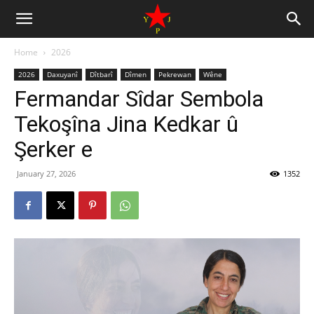
Home
2026
2026
Daxuyanî
Dîtbarî
Dîmen
Pekrewan
Wêne
Fermandar Sîdar Sembola
Tekoşîna Jina Kedkar û
Şerker e
January 27, 2026
1352