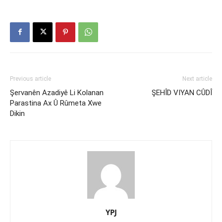
Previous article
Next article
Şervanên Azadiyê Li Kolanan
ŞEHÎD VIYAN CÛDÎ
Parastina Ax Û Rûmeta Xwe
Dikin
YPJ