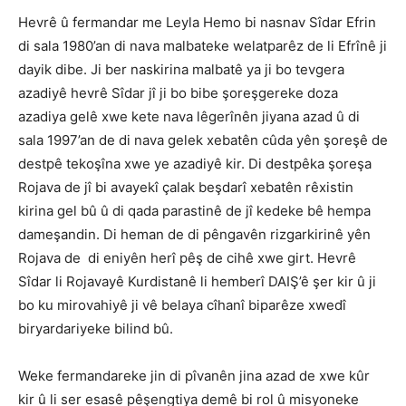
Hevrê û fermandar me Leyla Hemo bi nasnav Sîdar Efrin
di sala 1980’an di nava malbateke welatparêz de li Efrînê ji
dayik dibe. Ji ber naskirina malbatê ya ji bo tevgera
azadiyê hevrê Sîdar jî ji bo bibe şoreşgereke doza
azadiya gelê xwe kete nava lêgerînên jiyana azad û di
sala 1997’an de di nava gelek xebatên cûda yên şoreşê de
destpê tekoşîna xwe ye azadiyê kir. Di destpêka şoreşa
Rojava de jî bi avayekî çalak beşdarî xebatên rêxistin
kirina gel bû û di qada parastinê de jî kedeke bê hempa
dameşandin. Di heman de di pêngavên rizgarkirinê yên
Rojava de di eniyên herî pêş de cihê xwe girt. Hevrê
Sîdar li Rojavayê Kurdistanê li hemberî DAIŞ’ê şer kir û ji
bo ku mirovahiyê ji vê belaya cîhanî biparêze xwedî
biryardariyeke bilind bû.
Weke fermandareke jin di pîvanên jina azad de xwe kûr
kir û li ser esasê pêşengtiya demê bi rol û misyoneke