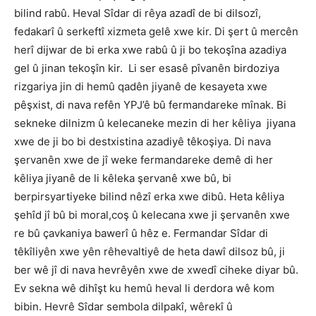
bilind rabû. Heval Sîdar di rêya azadî de bi dilsozî,
fedakarî û serkeftî xizmeta gelê xwe kir. Di şert û mercên
herî dijwar de bi erka xwe rabû û ji bo tekoşîna azadiya
gel û jinan tekoşîn kir. Li ser esasê pîvanên birdoziya
rizgariya jin di hemû qadên jiyanê de kesayeta xwe
pêşxist, di nava refên YPJ’ê bû fermandareke mînak. Bi
sekneke dilnizm û kelecaneke mezin di her kêliya jiyana
xwe de ji bo bi destxistina azadiyê têkoşiya. Di nava
şervanên xwe de jî weke fermandareke demê di her
kêliya jiyanê de li kêleka şervanê xwe bû, bi
berpirsyartiyeke bilind nêzî erka xwe dibû. Heta kêliya
şehîd jî bû bi moral,coş û kelecana xwe ji şervanên xwe
re bû çavkaniya bawerî û hêz e. Fermandar Sîdar di
têkîliyên xwe yên rêhevaltiyê de heta dawî dilsoz bû, ji
ber wê jî di nava hevrêyên xwe de xwedî ciheke diyar bû.
Ev sekna wê dihîşt ku hemû heval li derdora wê kom
bibin. Hevrê Sîdar sembola dilpakî, wêrekî û