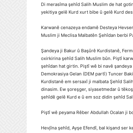
Di merasîma şehîd Salih Muslim de hat gotin 
yekitiya gelê Kurd xurt bibe û gelê Kurd dest
Karwanê cenazeya endamê Desteya Hevseroka
Muslim ji Meclisa Malbatên Şehîdan berbi P
Şandeya ji Bakur û Başûrê Kurdistanê, Ferm
oxirkirina şehîd Salih Muslim bûn. Piştî ka
şehîdan hat girtin. Piştî wê bi navê şande
Demokrasiya Gelan (DEM partî) Tuncer Bakir
Kurdistanê em sersaxî ji malbata Şehîd Sali
dinasim. Ew şoreşger, siyasetmedar û têkoşî
şehîdê gelê Kurd e û em soz didin şehîd Sal
Piştî wê peyama Rêber Abdullah Ocalan ji bo
Hevjîna şehîd, Ayşe Efendî, bal kişand se