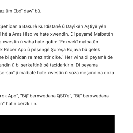
azlûm Ebdî dawî bû.
Şehîdan a Bakurê Kurdistanê û Dayîkên Aştiyê yên
ji hêla Aras Hiso ve hate xwendin. Di peyamê Malbatên
e xwestin û wiha hate gotin: “Em wekî malbatên
ek Rêber Apo û pêşengê Şoreşa Rojava bû gelek
me bi şehîdan re mezintir dike.” Her wiha di peyamê de
din û bi serkeftinê bê tacîdarkirin. Di peyama
 sersaxî ji malbatê hate xwestin û soza meşandina doza
rok Apo”, “Bijî berxwedana QSD’e”, “Bijî berxwedana
” hatin berzkirin.