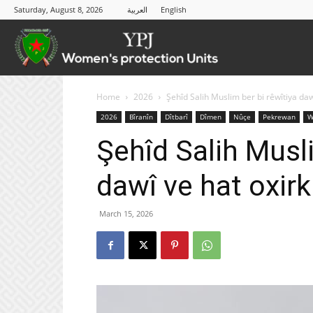
Saturday, August 8, 2026
العربية
English
YPJ
Home
2026
Şehîd Salih Muslim ber bi rêwîtiya dawî
2026
Bîranîn
Dîtbarî
Dîmen
Nûçe
Pekrewan
W
Şehîd Salih Musli
dawî ve hat oxirk
March 15, 2026