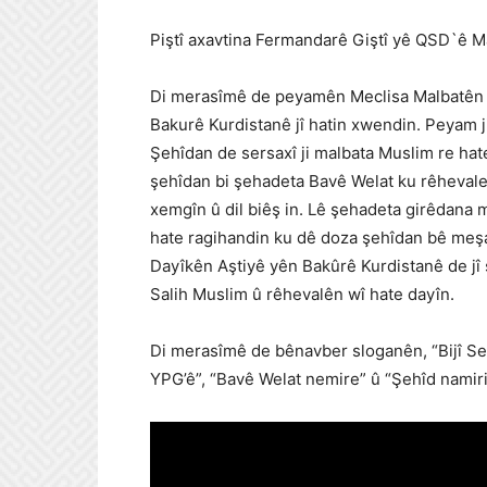
Piştî axavtina Fermandarê Giştî yê QSD`ê M
Di merasîmê de peyamên Meclisa Malbatên 
Bakurê Kurdistanê jî hatin xwendin. Peyam 
Şehîdan de sersaxî ji malbata Muslim re hat
şehîdan bi şehadeta Bavê Welat ku rêheval
xemgîn û dil biêş in. Lê şehadeta girêdana 
hate ragihandin ku dê doza şehîdan bê meşan
Dayîkên Aştiyê yên Bakûrê Kurdistanê de jî
Salih Muslim û rêhevalên wî hate dayîn.
Di merasîmê de bênavber sloganên, “Bijî Se
YPG’ê”, “Bavê Welat nemire” û “Şehîd namirin