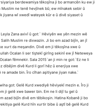
irsiyariya berdewamiya têkoşîna ji bo armancên ku ew ji
lih Muslim ne tenê hevjînek bû; ew mînakek sebir û
ek jiyana wî xwedî wateyek kûr e û divê siyaset û
eyla Zana axivî û got:` Hêviyên we yên mezin wê
 Salih Muslim re dixwazin. Ji bo em azad bijîn, an jî
ke xurt da meşandin. Divê em ji têkoşîna xwe û
lah Ocalan li ser tiştekî girîng sekinî ew jî Neteweya
calan fêmnekir. Sala 2015`an ji min re got:`Ez ne li
z dibêjim divê Kurd li gorî hêz û enerjiya xwe
 re amade bin. Îro cîhan aşitiyane jiyan nake.`
iha got: Gelê Kurd xwediyê hêviyekî mezin e. Îro ji
 em ji gelê xwe bawer bin. Em ne li dijî tu gel û
 azad bijîn divê em têbikoşin. Hatina Kobanê ji bo
ekitiya gelê Kurd hîn xurtir bibe û aştî bê gelê Kurd