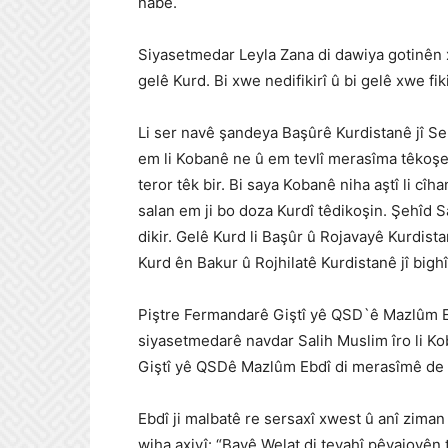
nabe.
Siyasetmedar Leyla Zana di dawiya gotinên 
gelê Kurd. Bi xwe nedifikirî û bi gelê xwe fiki
Li ser navê şandeya Başûrê Kurdistanê jî Se
em li Kobanê ne û em tevlî merasîma têkoşe
teror têk bir. Bi saya Kobanê niha aştî li c
salan em ji bo doza Kurdî têdikoşin. Şehîd Sa
dikir. Gelê Kurd li Başûr û Rojavayê Kurdist
Kurd ên Bakur û Rojhilatê Kurdistanê jî bigh
Piştre Fermandarê Giştî yê QSD`ê Mazlûm Eb
siyasetmedarê navdar Salih Muslim îro li Ko
Giştî yê QSDê Mazlûm Ebdî di merasîmê de ax
Ebdî ji malbatê re sersaxî xwest û anî zima
wiha axivî: “Bavê Welat di tevahî pêvajoyên 