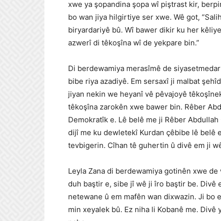
xwe ya şopandina şopa wî piştrast kir, berp
bo wan jiya hilgirtiye ser xwe. Wê got, “Sa
biryardariyê bû. Wî bawer dikir ku her kêliy
azwerî di têkoşîna wî de yekpare bin.”
Di berdewamiya merasîmê de siyasetmedar L
bibe riya azadiyê. Em sersaxî ji malbat şehîd
jiyan nekin we heyanî vê pêvajoyê têkoşîne
têkoşîna zarokên xwe bawer bin. Rêber Abdul
Demokratîk e. Lê belê me ji Rêber Abdullah O
dijî me ku dewletekî Kurdan çêbibe lê belê e
tevbigerin. Cîhan tê guhertin û divê em ji wê
Leyla Zana di berdewamiya gotinên xwe de w
duh baştir e, sibe jî wê ji îro baştir be. Divê
netewane û em mafên wan dixwazin. Ji bo em
min xeyalek bû. Ez niha li Kobanê me. Divê y