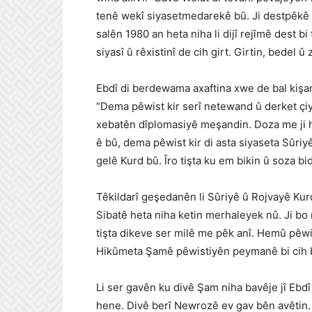
tenê wekî siyasetmedarekê bû. Ji destpêkê he
salên 1980 an heta niha li dijî rejîmê dest bi
siyasî û rêxistinî de cih girt. Girtin, bedel
Ebdî di berdewama axaftina xwe de bal kişa
“Dema pêwist kir serî netewand û derket çi
xebatên dîplomasiyê meşandin. Doza me ji 
ê bû, dema pêwist kir di asta siyaseta Sûri
gelê Kurd bû. Îro tişta ku em bikin û soza 
Têkildarî geşedanên li Sûriyê û Rojvayê Kurd
Sibatê heta niha ketin merhaleyek nû. Ji 
tişta dikeve ser milê me pêk anî. Hemû pêwis
Hikûmeta Şamê pêwistiyên peymanê bi cih b
Li ser gavên ku divê Şam niha bavêje jî Ebd
hene. Divê berî Newrozê ev gav bên avêtin. 