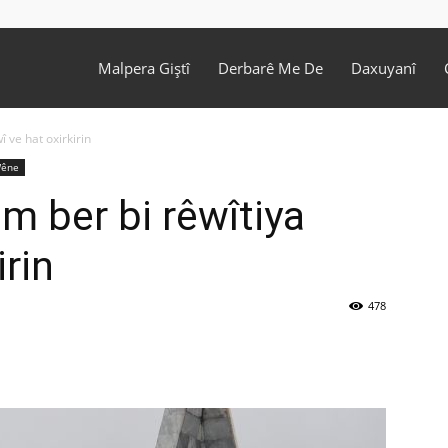
Malpera Giştî
Derbarê Me De
Daxuyanî
 ve hat oxirkirin
êne
m ber bi rêwîtiya
irin
478