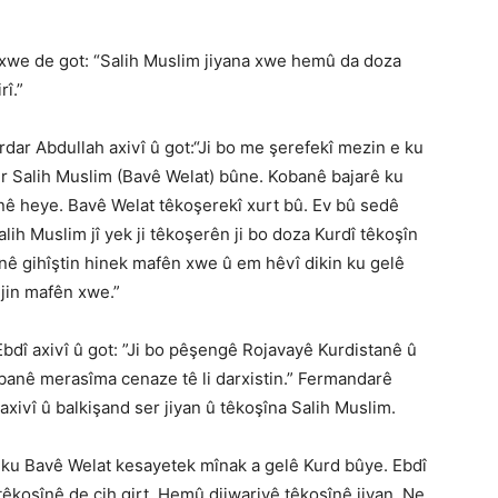
xwe de got: “Salih Muslim jiyana xwe hemû da doza
rî.”
rdar Abdullah axivî û got:“Ji bo me şerefekî mezin e ku
r Salih Muslim (Bavê Welat) bûne. Kobanê bajarê ku
îhanê heye. Bavê Welat têkoşerekî xurt bû. Ev bû sedê
lih Muslim jî yek ji têkoşerên ji bo doza Kurdî têkoşîn
anê gihîştin hinek mafên xwe û em hêvî dikin ku gelê
îjin mafên xwe.”
dî axivî û got: ”Ji bo pêşengê Rojavayê Kurdistanê û
banê merasîma cenaze tê li darxistin.” Fermandarê
ivî û balkişand ser jiyan û têkoşîna Salih Muslim.
n ku Bavê Welat kesayetek mînak a gelê Kurd bûye. Ebdî
têkoşînê de cih girt. Hemû dijwariyê têkoşînê jiyan. Ne