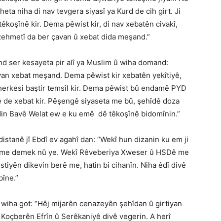
ta niha di nav tevgera siyasî ya Kurd de cih girt. Ji
 têkoşînê kir. Dema pêwist kir, di nav xebatên civakî,
 û zehmetî da ber çavan û xebat dida meşand.”
nd ser kesayeta pir alî ya Muslim û wiha domand:
yan xebat meşand. Dema pêwist kir xebatên yekîtiyê,
herkesi baştir temsîl kir. Dema pêwist bû endamê PYD
yê de xebat kir. Pêşengê siyaseta me bû, şehîdê doza
bidin Bavê Welat ew e ku emê dê têkoşînê bidomînin.”
istanê jî Ebdî ev agahî dan: “Wekî hun dizanin ku em ji
bo me demek nû ye. Wekî Rêveberiya Xweser û HSDê me
tiyên dikevin berê me, hatin bi cihanîn. Niha êdî divê
îne.”
î wiha got: “Hêj mijarên cenazeyên şehîdan û girtiyan
Koçberên Efrîn û Serêkaniyê divê vegerin. A herî