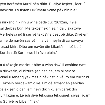
yên herêmên Kurdî bên dîtin. Di aliyê leşkeri, îdarî û
askirin. Ev tiştên Hikûmeta Şamê pêk bînin e.”
 nirxandin kirin û wiha pêde çû: “2012an, 19 ê
4 sal derbas bûn. Me têkoşînek mezin da û axa xwe
 Merheleya nû li ser vê têkoşînê dest pê dike. Divê em
iya me de navên saziyên me yên heyîn di çarçoveya
erast kirin. Dibe em navên din bikarbînin. Lê belê
Kurdan dê Kurd xwe bi rêve bibin.”
t û têkoşîn mezintir bibe û wiha dawî li axaftina xwe
m dixwazin, di hizûra şehîdan de, em bi hev re
karî û lehengiyek mezin pêk hat, divê îro em xurtir bi
. Têkoşîn berdewam dike. Em dê armancên şehîdan
gelek şehîd dan, em hêvî dikin ku em carek din
urt lazim e. Lê êdî divê têkoşîna têkoşînek siyasi, îdarî
o Sûriyê re bibe mînak.”