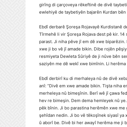
girîng di çarçoveya rêkeftinê de divê taybeti
ewlehiyê de taybetiyên bajarên Kurdan bên n
Ebdî derbarê Şoreşa Rojavayê Kurdistanê de
Tîrmehê li vir Şoreşa Rojava dest pê kir. 1
parast. Ji niha pêve jî em dê xwe biparêzin.
xwe ji bo vê jî amade bikin. Dibe rojên pêş
resmiyeta Dewleta Sûriyê de ji nûve bên ser
saziyên me dê wekî xwe bimînin. Li herêma 
Ebdî derbirî ku di merhaleya nû de divê xeba
anî: “Divê em xwe amade bikin. Tişta niha e
merheleya nû bimeşînin. Berî wê jî çawa feda
hev re bimeşin. Dem dema hemleyek nû ye
pêk bînin. Ji bo parastina herêmên xwe me 
şehîdan nedin. Ji bo vê têkoşînek siyasî ya x
û aborî be. Divê bi her awayî herêma me ji b