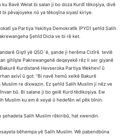
ku Bavê Welat bi salan ji bo doza Kurdî têkoşiya, divê
 bi pêvajoyeke nû ya têkoşîna siyasî kiriye.
tî ya Partiya Yekitiya Demokratîk (PYD) şehîd Salih
akrewangeha Şehîd Dicla ve bi rê ket.
andarê Giştî yê QSD`ê, şande ji herêma Cizîrê tevlê
rwan gihîşte Pakrewangehê deqeyekê rêz li ser giyanê
ya Bakurê Kurdistanê Hevseroka Partiya Wekhevî û
han axivî û got: “Bi navê hemû xelkê Bakurê
h Muslim re dixwazin. Ez şehîd Salih Muslim ji nêz ve
nvan bû. Bi salane ji bo gelê Kurd têdikoşiya. Ew
ih Muslim ku em ê xeyal û hedefên wî pêk bînin.
 şehadeta Salih Muslim rêkiribû, hat xwendin.
r kesayeta bêhempa yê Salih Muslim. Wê pabendbûna