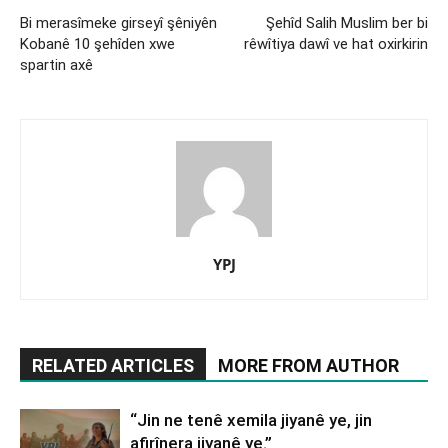
Bi merasîmeke girseyî şêniyên
Şehîd Salih Muslim ber bi
Kobanê 10 şehîden xwe
rêwîtiya dawî ve hat oxirkirin
spartin axê
YPJ
RELATED ARTICLES
MORE FROM AUTHOR
“Jin ne tenê xemila jiyanê ye, jin
afirînera jiyanê ye.”