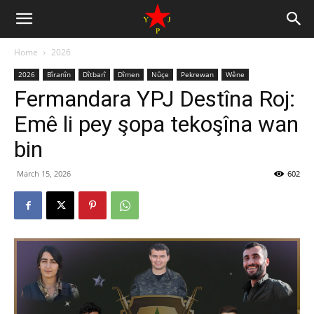
Home
2026
2026
Bîranîn
Dîtbarî
Dîmen
Nûçe
Pekrewan
Wêne
Fermandara YPJ Destîna Roj:
Emê li pey şopa tekoşîna wan
bin
March 15, 2026
602