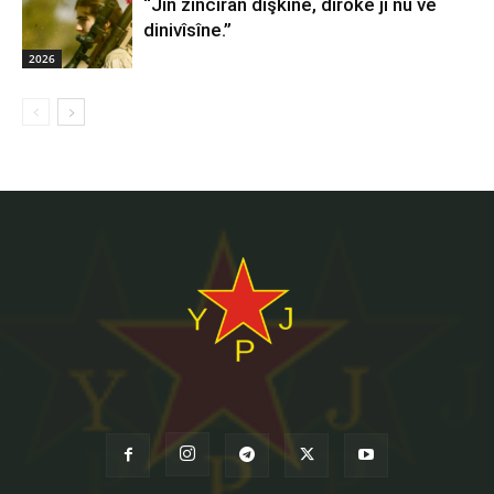
“Jin zincîran dişkîne, dîrokê ji nû ve
dinivîsîne.”
2026