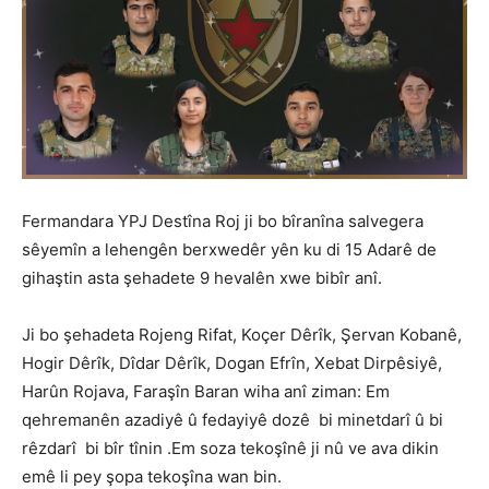
Fermandara YPJ Destîna Roj ji bo bîranîna salvegera
sêyemîn a lehengên berxwedêr yên ku di 15 Adarê de
gihaştin asta şehadete 9 hevalên xwe bibîr anî.
Ji bo şehadeta Rojeng Rifat, Koçer Dêrîk, Şervan Kobanê,
Hogir Dêrîk, Dîdar Dêrîk, Dogan Efrîn, Xebat Dirpêsiyê,
Harûn Rojava, Faraşîn Baran wiha anî ziman: Em
qehremanên azadiyê û fedayiyê dozê bi minetdarî û bi
rêzdarî bi bîr tînin .Em soza tekoşînê ji nû ve ava dikin
emê li pey şopa tekoşîna wan bin.