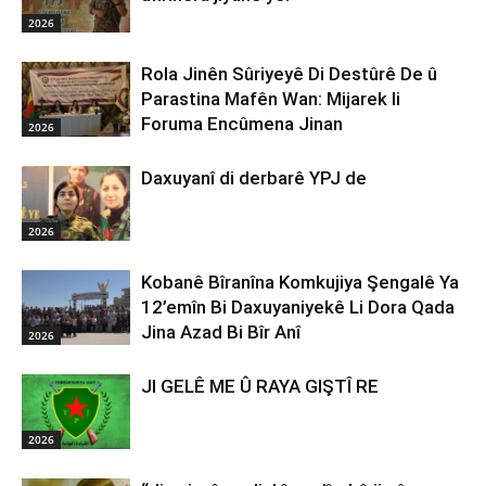
2026
Rola Jinên Sûriyeyê Di Destûrê De û
Parastina Mafên Wan: Mijarek li
Foruma Encûmena Jinan
2026
Daxuyanî di derbarê YPJ de
2026
Kobanê Bîranîna Komkujiya Şengalê Ya
12’emîn Bi Daxuyaniyekê Li Dora Qada
Jina Azad Bi Bîr Anî
2026
JI GELÊ ME Û RAYA GIŞTÎ RE
2026