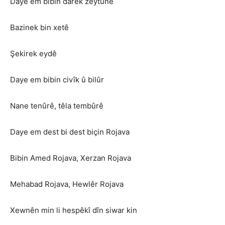
Daye em bibin darek zeytûnê
Bazinek bin xetê
Şekirek eydê
Daye em bibin civîk û bilûr
Nane tenûrê, têla tembûrê
Daye em dest bi dest biçin Rojava
Bibin Amed Rojava, Xerzan Rojava
Mehabad Rojava, Hewlêr Rojava
Xewnên min li hespêkî dîn siwar kin