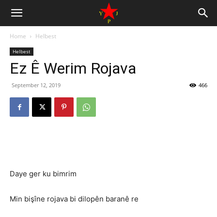
Home
Helbest
Helbest
Ez Ê Werim Rojava
September 12, 2019
466
Daye ger ku bimrim
Min bişîne rojava bi dilopên baranê re