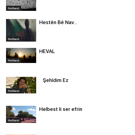
Helbest
Hestên Bê Nav…
Helbest
HEVAL
Helbest
Şehîdim Ez
Helbest
Helbest li ser efrin
Helbest