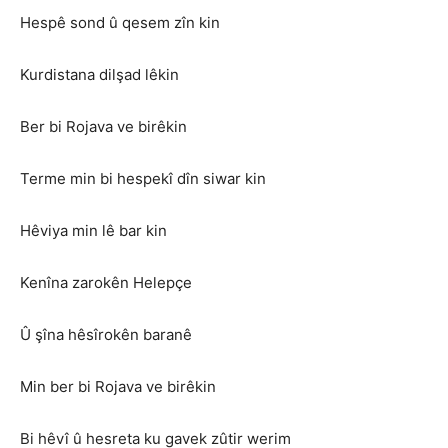
Hespê sond û qesem zîn kin
Kurdistana dilşad lêkin
Ber bi Rojava ve birêkin
Terme min bi hespekî dîn siwar kin
Hêviya min lê bar kin
Kenîna zarokên Helepçe
Û şîna hêsîrokên baranê
Min ber bi Rojava ve birêkin
Bi hêvî û hesreta ku gavek zûtir werim