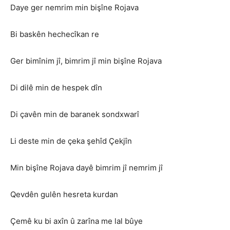
Daye ger nemrim min bişîne Rojava
Bi baskên hechecîkan re
Ger bimînim jî, bimrim jî min bişîne Rojava
Di dilê min de hespek dîn
Di çavên min de baranek sondxwarî
Li deste min de çeka şehîd Çekjîn
Min bişîne Rojava dayê bimrim jî nemrim jî
Qevdên gulên hesreta kurdan
Çemê ku bi axîn û zarîna me lal bûye