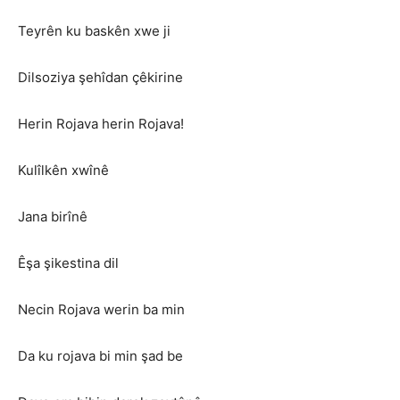
Teyrên ku baskên xwe ji
Dilsoziya şehîdan çêkirine
Herin Rojava herin Rojava!
Kulîlkên xwînê
Jana birînê
Êşa şikestina dil
Necin Rojava werin ba min
Da ku rojava bi min şad be