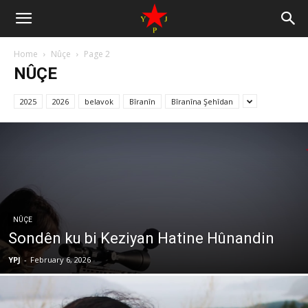
Home
Nûçe
Page 2
NÛÇE
2025
2026
belavok
Bîranîn
Bîranîna Şehîdan
NÛÇE
Sondên ku bi Keziyan Hatine Hûnandin
YPJ
-
February 6, 2026