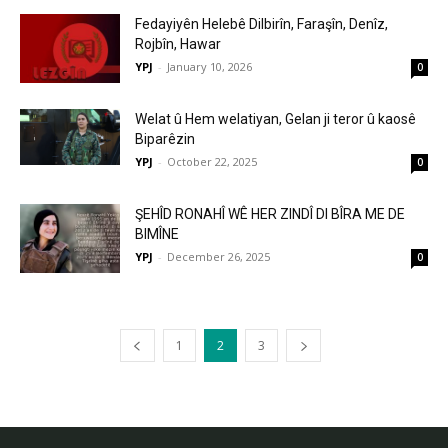
Fedayiyên Helebê Dilbirîn, Faraşîn, Denîz,
Rojbîn, Hawar
YPJ
-
January 10, 2026
0
Welat û Hem welatiyan, Gelan ji teror û kaosê
Biparêzin
YPJ
-
October 22, 2025
0
ŞEHÎD RONAHÎ WÊ HER ZINDÎ DI BÎRA ME DE
BIMÎNE
YPJ
-
December 26, 2025
0
1
2
3