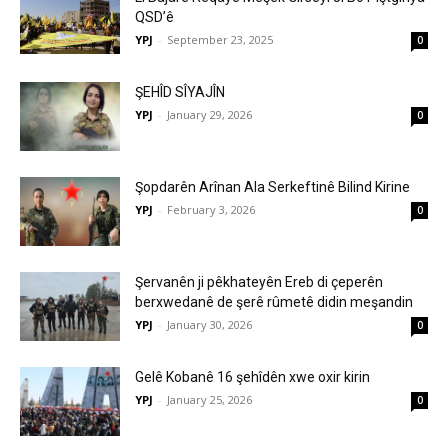
QSD’ê
YPJ
-
September 23, 2025
0
ŞEHÎD SÎYAJÎN
YPJ
-
January 29, 2026
0
Şopdarên Arînan Ala Serkeftinê Bilind Kirine
YPJ
-
February 3, 2026
0
Şervanên ji pêkhateyên Ereb di çeperên
berxwedanê de şerê rûmetê didin meşandin
YPJ
-
January 30, 2026
0
Gelê Kobanê 16 şehîdên xwe oxir kirin
YPJ
-
January 25, 2026
0