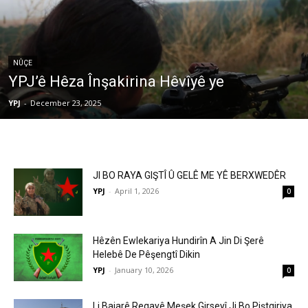
NÛÇE
YPJ’ê Hêza Înşakirina Hêvîyê ye
YPJ
-
December 23, 2025
JI BO RAYA GIŞTÎ Û GELÊ ME YÊ BERXWEDÊR
YPJ
-
April 1, 2026
0
Hêzên Ewlekariya Hundirîn A Jin Di Şerê
Helebê De Pêşengtî Dikin
YPJ
-
January 10, 2026
0
Li Bajarê Reqayê Meşek Girseyî Ji Bo Piştgiriya