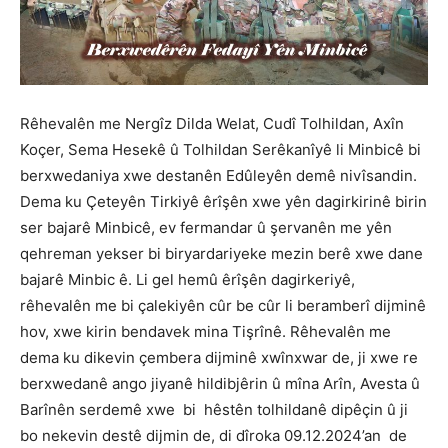
Rêhevalên me Nergîz Dilda Welat, Cudî Tolhildan, Axîn
Koçer, Sema Hesekê û Tolhildan Serêkanîyê li Minbicê bi
berxwedaniya xwe destanên Edûleyên demê nivîsandin.
Dema ku Çeteyên Tirkiyê êrîşên xwe yên dagirkirinê birin
ser bajarê Minbicê, ev fermandar û şervanên me yên
qehreman yekser bi biryardariyeke mezin berê xwe dane
bajarê Minbic ê. Li gel hemû êrîşên dagirkeriyê,
rêhevalên me bi çalekiyên cûr be cûr li beramberî dijminê
hov, xwe kirin bendavek mina Tişrînê. Rêhevalên me
dema ku dikevin çembera dijminê xwînxwar de, ji xwe re
berxwedanê ango jiyanê hildibjêrin û mîna Arîn, Avesta û
Barînên serdemê xwe bi hêstên tolhildanê dipêçin û ji
bo nekevin destê dijmin de, di dîroka 09.12.2024’an de