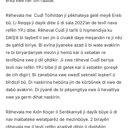
erka xwe her tim radibe.
Rêhevala me Cudî Tolhildan ji pêkhateya gelê meyê Ereb
bû. Li Reqqa ji dayik dibe û di sala 2022’an de tevlî nava
refên YPJ dibe. Rêheval Cudî jî tarîti û hişmendiya ku
DAîŞ’ê bi taybetî li ser jin û civakê daye meşandin re ji nêz
de şahîdi kiriye. Bi evîna jiyaneke azad û bi wate avakirin
re bi biryardariyek mezin ji hemû kar û xebatan re
tevlîbûna xwe ji dil çêdikir. Ji xwe rêheval Cudî beriya
tevli nav refên YPJ bibe jî di gelek kar û xebatên şoreşê
de cih digirt. Bi zanebûna xwe xwedî seknekî leşkerî û
bîrdozî bû. Di naskirina hebûna jin de kûrbûnek di xwe de
dabû avakirin. Di jiyanê de bi pêşengtiya xwe û hevaltiya
xwe ya germ dihat naskirin.
Rêhevala me Axîn Koçer li Serêkaniyê ji dayîk bûye û di
nav malbateke welatparêz de mezinbûye. 2 birayên
rêhevala me jî tevli refên azadiyê dibin û digihêjin