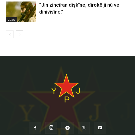
“Jin zincîran dişkîne, dîrokê ji nû ve
dinivîsîne.”
2026