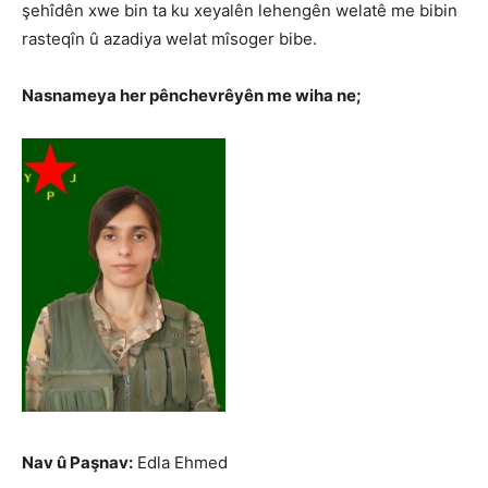
şehîdên xwe bin ta ku xeyalên lehengên welatê me bibin
rasteqîn û azadiya welat mîsoger bibe.
Nasnameya her pênchevrêyên me wiha ne;
Nav û Paşnav:
Edla Ehmed