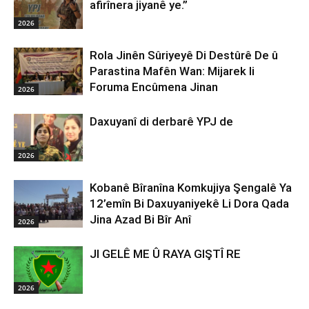
afirînera jiyanê ye.”
2026
Rola Jinên Sûriyeyê Di Destûrê De û
Parastina Mafên Wan: Mijarek li
Foruma Encûmena Jinan
2026
Daxuyanî di derbarê YPJ de
2026
Kobanê Bîranîna Komkujiya Şengalê Ya
12’emîn Bi Daxuyaniyekê Li Dora Qada
Jina Azad Bi Bîr Anî
2026
JI GELÊ ME Û RAYA GIŞTÎ RE
2026