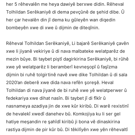
her 5 rêhevalên me heya dawiyê berxwe didin. Rêheval
Tolhildan Serêkaniyê di dema pevçûnê de şehid dibe. Û
her çar hevalên din jî dema ku gûleyên wan diqedin
bombeyên xwe di xwe û dijmin de diteqînin.
Rêheval Tolhildan Serêkaniyê, Li bajarê Serêkaniyê çavên
xwe li jiyanê vekiriye û di nava malbateke welatparêz de
mezin bûye. Bi taybet piştî dagirkirina Serêkaniyê, bi rûhê
xwe yê welatparêz li beramberî kevneşopî û faşîzma
dijmin bi ruhê tolgirtinê navê xwe dike Tolhildan û di sala
2020’an deberê xwe dida nava refên şoreşê. Heval
Tolhildan di nava jiyanê de bi ruhê xwe yê welatperwer û
fedekariya xwe dihat nasîn. Bi taybet jî di fîkîr û
nasnameya azadiya jin de xwe kûr kiribû. Di warê rexistinî
de hevalekî xwedî danehev bû. Komkojiya ku li ser gel
hatiye meşandin re şahîdî kiribû ji bona vê dinaskirina
rastiya dijmin de pir kûr bû. Di têkilîyên xwe yên rêhevaltî