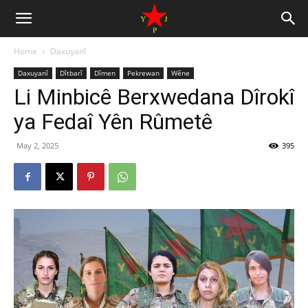
Home
Daxuyanî
Daxuyanî
Dîtbarî
Dîmen
Pekrewan
Wêne
Li Minbicê Berxwedana Dîrokî
ya Fedaî Yên Rûmetê
May 2, 2025
395