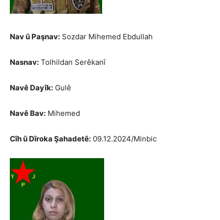
Nav û Paşnav:
Sozdar Mihemed Ebdullah
Nasnav:
Tolhildan Serêkanî
Navê Dayîk:
Gulê
Navê Bav:
Mihemed
Cîh û Dîroka Şahadetê:
09.12.2024/Minbic