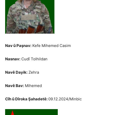
Nav û Paşnav:
Kefe Mihemed Casim
Nasnav:
Cudî Tolhildan
Navê Dayik:
Zehra
Navê Bav:
Mihemed
Cîh û Dîroka Şahadetê:
09.12.2024/Minbic