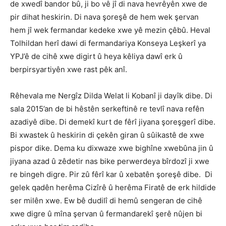
de xwedî bandor bû, ji bo vê jî di nava hevrêyên xwe de
pir dihat heskirin. Di nava şoreşê de hem wek şervan
hem jî wek fermandar kedeke xwe yê mezin çêbû. Heval
Tolhildan herî dawi di fermandariya Konseya Leşkerî ya
YPJ’ê de cihê xwe digirt û heya kêliya dawî erk û
berpirsyartiyên xwe rast pêk anî.
Rêhevala me Nergîz Dilda Welat li Kobanî ji dayîk dibe. Di
sala 2015’an de bi hêstên serkeftinê re tevlî nava refên
azadiyê dibe. Di demekî kurt de fêrî jiyana şoreşgerî dibe.
Bi xwastek û heskirin di çekên giran û sûikastê de xwe
pispor dike. Dema ku dixwaze xwe bighîne xwebûna jin û
jiyana azad û zêdetir nas bike perwerdeya bîrdozî ji xwe
re bingeh digre. Pir zû fêrî kar û xebatên şoreşê dibe. Di
gelek qadên herêma Cizîrê û herêma Firatê de erk hildide
ser milên xwe. Ew bê dudilî di hemû sengeran de cihê
xwe digre û mîna şervan û fermandarekî şerê nûjen bi