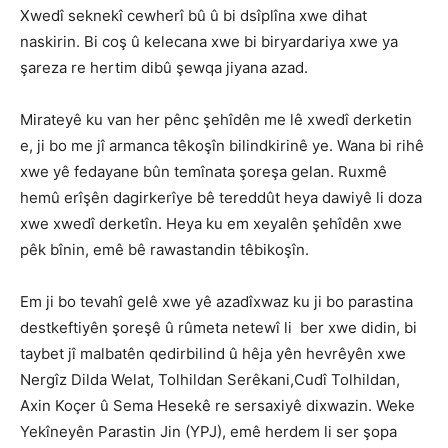
Xwedî seknekî cewherî bû û bi dsîplîna xwe dihat
naskirin. Bi coş û kelecana xwe bi biryardariya xwe ya
şareza re hertim dibû şewqa jiyana azad.
Mirateyê ku van her pênc şehîdên me lê xwedî derketin
e, ji bo me jî armanca têkoşîn bilindkirinê ye. Wana bi rihê
xwe yê fedayane bûn temînata şoreşa gelan. Ruxmê
hemû erîşên dagirkerîye bê tereddût heya dawiyê li doza
xwe xwedî derketîn. Heya ku em xeyalên şehîdên xwe
pêk bînin, emê bê rawastandin têbikoşîn.
Em ji bo tevahî gelê xwe yê azadîxwaz ku ji bo parastina
destkeftiyên şoreşê û rûmeta netewî li ber xwe didin, bi
taybet jî malbatên qedirbilind û hêja yên hevrêyên xwe
Nergîz Dilda Welat, Tolhildan Serêkani,Cudî Tolhildan,
Axin Koçer û Sema Hesekê re sersaxiyê dixwazin. Weke
Yekîneyên Parastin Jin (YPJ), emê herdem li ser şopa