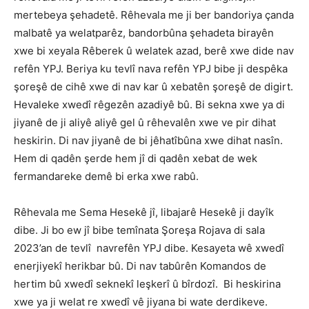
mertebeya şehadetê. Rêhevala me ji ber bandoriya çanda
malbatê ya welatparêz, bandorbûna şehadeta birayên
xwe bi xeyala Rêberek û welatek azad, berê xwe dide nav
refên YPJ. Beriya ku tevlî nava refên YPJ bibe ji despêka
şoreşê de cihê xwe di nav kar û xebatên şoreşê de digirt.
Hevaleke xwedî rêgezên azadiyê bû. Bi sekna xwe ya di
jiyanê de ji aliyê aliyê gel û rêhevalên xwe ve pir dihat
heskirin. Di nav jiyanê de bi jêhatîbûna xwe dihat nasîn.
Hem di qadên şerde hem jî di qadên xebat de wek
fermandareke demê bi erka xwe rabû.
Rêhevala me Sema Hesekê jî, libajarê Hesekê ji dayîk
dibe. Ji bo ew jî bibe temînata Şoreşa Rojava di sala
2023’an de tevlî navrefên YPJ dibe. Kesayeta wê xwedî
enerjiyekî herikbar bû. Di nav tabûrên Komandos de
hertim bû xwedî seknekî leşkerî û bîrdozî. Bi heskirina
xwe ya ji welat re xwedî vê jiyana bi wate derdikeve.