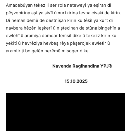
Amadebûyan tekez li ser rola neteweyî ya eşîran di
pêşvebirina aştiya sivîl û xurtkirina tevna civakî de kirin.
Di heman demê de destnîşan kirin ku têkiliya xurt di
navbera hêzên leşkerî û niştecihan de stûna bingehîn a
ewlehî û aramiya domdar temsîl dike û tekezz kirin ku
yekîtî û hevrêziya hevbeş rêya pêşerojek ewletir û
aramtir ji bo gelên herêmê misoger dike.
Navenda Ragihandina YPJ’ê
15.10.2025