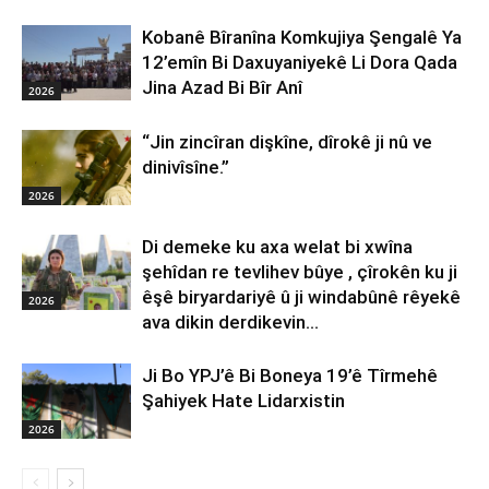
Kobanê Bîranîna Komkujiya Şengalê Ya
12’emîn Bi Daxuyaniyekê Li Dora Qada
Jina Azad Bi Bîr Anî
2026
“Jin zincîran dişkîne, dîrokê ji nû ve
dinivîsîne.”
2026
Di demeke ku axa welat bi xwîna
şehîdan re tevlihev bûye , çîrokên ku ji
êşê biryardariyê û ji windabûnê rêyekê
2026
ava dikin derdikevin...
Ji Bo YPJ’ê Bi Boneya 19’ê Tîrmehê
Şahiyek Hate Lidarxistin
2026