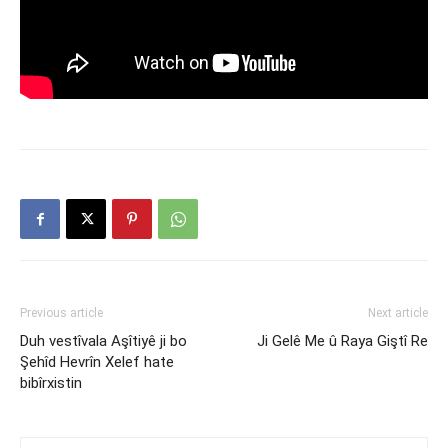
Previous article
Next article
Duh vestîvala Aşîtiyê ji bo
Ji Gelê Me û Raya Giştî Re
Şehîd Hevrîn Xelef hate
bibîrxistin