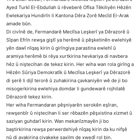
Ayed Turkî El-Ebdullah û rêveberê Ofîsa Têkiliyên Hêzên
Ewlekariya Hundirîn li Kantona Dêra Zorê Mecîd El-Arak
amade bûn.
Di civînê de, Fermandarê Meclîsa Leşkerî ya Dêrazorê û
Sîpan Efrîn rewşa giştî ya herêmê û pêşketinên ewlehiyê
yên dawî nîqaş kirin û girîngiya parastina ewlehî û
aramiya herêmê bi rêya xurtkirina hevkariya di navbera
hêz û niştecihan de tekez kirin. Her wiha wan rola girîng a
Hêzên Sûriya Demokratîk û Meclîsa Leşkerî ya Dêrazorê
di şerê li dijî terorê û zuhakirina çavkaniyên wê de ji bo
misogerkirina ewlehiya domdar li gundewarê rojhilatê
Dêrazorê tekez kirin.
Her wiha Fermandaran pêşniyarên serokên eşîran,
rewşenbîr û niştecihan li ser rêbazên pêşxistina xizmet û
saziyan guhdarî kirin. Wan mekanîzmayên ji bo
baştirkirina rewşa perwerdehiyê nîqaş kirin da ku nifşê
nû di avakirina civakeke saxilm de xwedî rol bin.