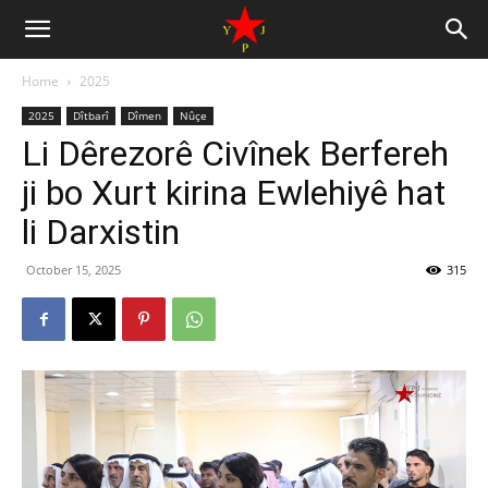
Home
2025
2025
Dîtbarî
Dîmen
Nûçe
Li Dêrezorê Civînek Berfereh
ji bo Xurt kirina Ewlehiyê hat
li Darxistin
October 15, 2025
315