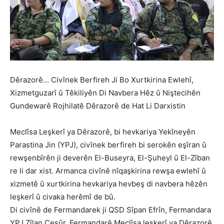
Dêrazorê… Civînek Berfireh Ji Bo Xurtkirina Ewlehî,
Xizmetguzarî û Têkiliyên Di Navbera Hêz û Niştecihên
Gundewarê Rojhilatê Dêrazorê de Hat Li Darxistin
Meclîsa Leşkerî ya Dêrazorê, bi hevkariya Yekîneyên
Parastina Jin (YPJ), civînek berfireh bi serokên eşîran û
rewşenbîrên ji deverên El-Buseyra, El-Şuheyl û El-Zîban
re li dar xist. Armanca civînê nîqaşkirina rewşa ewlehî û
xizmetê û xurtkirina hevkariya hevbeş di navbera hêzên
leşkerî û civaka herêmî de bû.
Di civînê de Fermandarek ji QSD Sîpan Efrîn, Fermandara
YPJ Zîlan Cesûr, Fermandarê Meclîsa leşkerî ya Dêrazorê