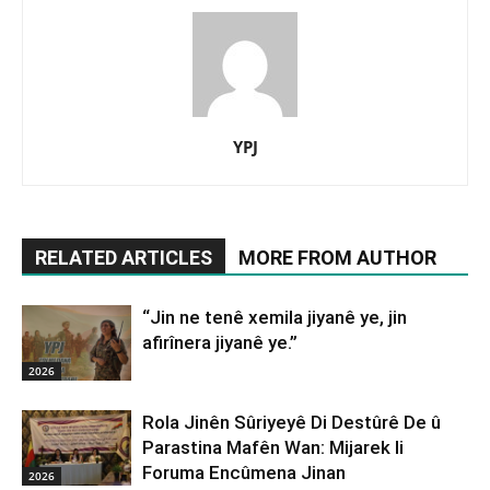
YPJ
RELATED ARTICLES
MORE FROM AUTHOR
“Jin ne tenê xemila jiyanê ye, jin
afirînera jiyanê ye.”
2026
Rola Jinên Sûriyeyê Di Destûrê De û
Parastina Mafên Wan: Mijarek li
Foruma Encûmena Jinan
2026