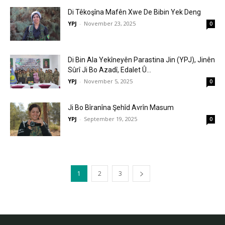
Di Têkoşîna Mafên Xwe De Bibin Yek Deng
YPJ
-
November 23, 2025
0
Di Bin Ala Yekîneyên Parastina Jin (YPJ), Jinên
Sûrî Ji Bo Azadî, Edalet Û...
YPJ
-
November 5, 2025
0
Ji Bo Bîranîna Şehîd Avrîn Masum
YPJ
-
September 19, 2025
0
1
2
3