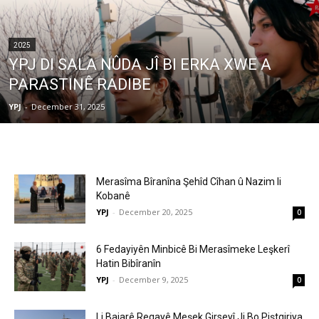
2025
YPJ DI SALA NÛDA JÎ BI ERKA XWE A
PARASTINÊ RADIBE
YPJ
-
December 31, 2025
Merasîma Bîranîna Şehîd Cîhan û Nazim li
Kobanê
YPJ
-
December 20, 2025
0
6 Fedayiyên Minbicê Bi Merasîmeke Leşkerî
Hatin Bibîranîn
YPJ
-
December 9, 2025
0
Li Bajarê Reqayê Meşek Girseyî Ji Bo Piştgiriya