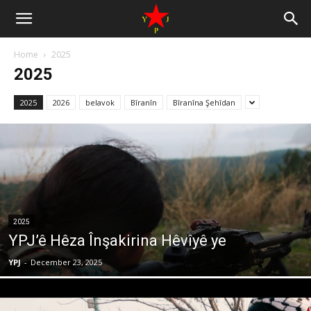
Home
2025
2025
2025
2026
belavok
Bîranîn
Bîranîna Şehîdan
2025
YPJ’ê Hêza Înşakirina Hêvîyê ye
YPJ
-
December 23, 2025