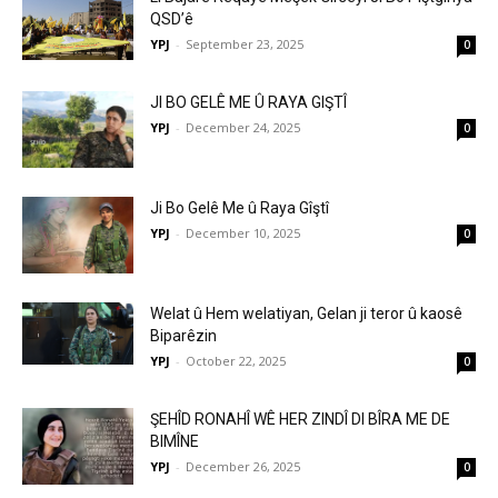
QSD’ê
YPJ
-
September 23, 2025
0
JI BO GELÊ ME Û RAYA GIŞTÎ
YPJ
-
December 24, 2025
0
Ji Bo Gelê Me û Raya Gîştî
YPJ
-
December 10, 2025
0
Welat û Hem welatiyan, Gelan ji teror û kaosê
Biparêzin
YPJ
-
October 22, 2025
0
ŞEHÎD RONAHÎ WÊ HER ZINDÎ DI BÎRA ME DE
BIMÎNE
YPJ
-
December 26, 2025
0